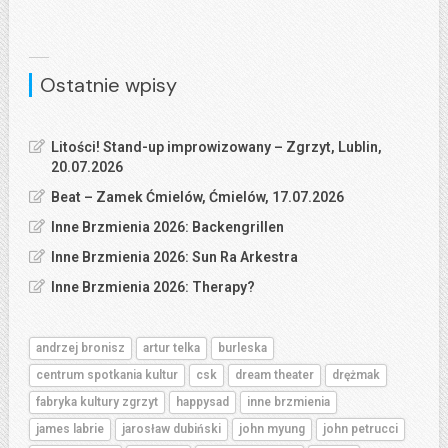
Ostatnie wpisy
Litości! Stand-up improwizowany – Zgrzyt, Lublin,
20.07.2026
Beat – Zamek Ćmielów, Ćmielów, 17.07.2026
Inne Brzmienia 2026: Backengrillen
Inne Brzmienia 2026: Sun Ra Arkestra
Inne Brzmienia 2026: Therapy?
andrzej bronisz
artur telka
burleska
centrum spotkania kultur
csk
dream theater
drężmak
fabryka kultury zgrzyt
happysad
inne brzmienia
james labrie
jarosław dubiński
john myung
john petrucci