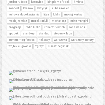
jordan rudess
katowice
kingdom of rock
kmieta
koncert
kraków
krzyżyk
kuba kawalec
kultowa klubokawiarnia
litza
lublin
maciej kortas
maciej ramisz
marek raduli
michał bąk
mike mangini
progresja
radio lublin
robert friedrich
rose de noir
spodek
stand-up
standup
steven wilson
summer fog festival
teksasy
warszawa
warsztaty kultury
wojtek cugowski
zgrzyt
łukasz cegliński