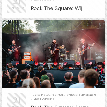
21
Rock The Square: Wij
CZE
2025
POSTED IN
BLOG
,
FESTIWAL
/
BY
ROBERT GRABLEWSKI
21
/
LEAVE COMMENT
CZE
2025