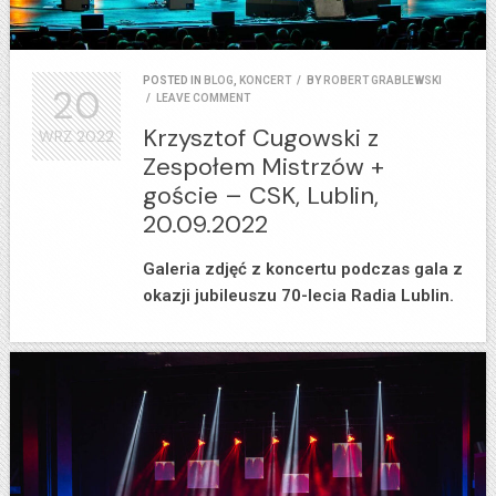
POSTED IN
BLOG
,
KONCERT
/
BY
ROBERT GRABLEWSKI
20
/
LEAVE COMMENT
Krzysztof Cugowski z
WRZ
2022
Zespołem Mistrzów +
goście – CSK, Lublin,
20.09.2022
Galeria zdjęć z koncertu podczas gala z
okazji jubileuszu 70-lecia Radia Lublin.