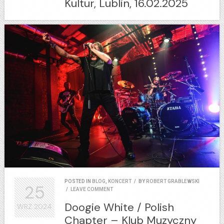
Kultur, Lublin, 16.02.2025
POSTED IN
BLOG
,
KONCERT
/
BY
ROBERT GRABLEWSKI
25
/
LEAVE COMMENT
Doogie White / Polish
WRZ
2024
Chapter – Klub Muzyczny