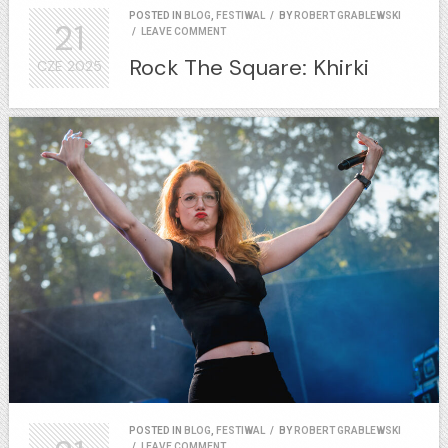
POSTED IN
BLOG
,
FESTIWAL
/
BY
ROBERT GRABLEWSKI
21
/
LEAVE COMMENT
Rock The Square: Khirki
CZE
2025
POSTED IN
BLOG
,
FESTIWAL
/
BY
ROBERT GRABLEWSKI
/
LEAVE COMMENT