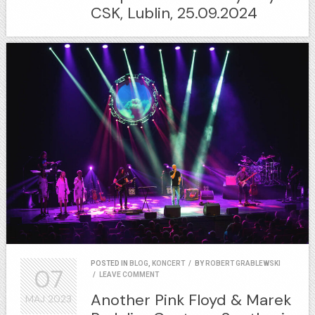
CSK, Lublin, 25.09.2024
POSTED IN
BLOG
,
KONCERT
/
BY
ROBERT GRABLEWSKI
07
/
LEAVE COMMENT
Another Pink Floyd & Marek
MAJ
2023