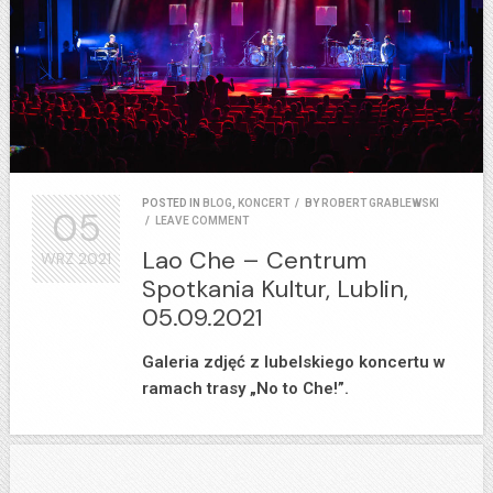
POSTED IN
BLOG
,
KONCERT
/
BY
ROBERT GRABLEWSKI
05
/
LEAVE COMMENT
Lao Che – Centrum
WRZ
2021
Spotkania Kultur, Lublin,
05.09.2021
Galeria zdjęć z lubelskiego koncertu w
ramach trasy „No to Che!”.