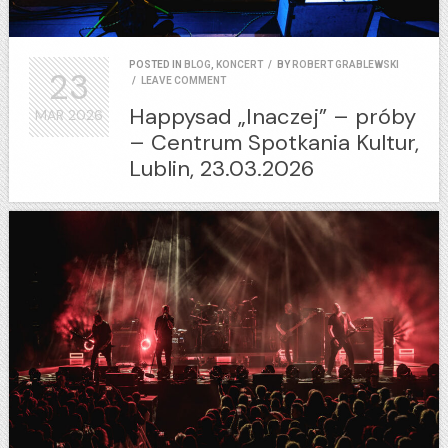
POSTED IN
BLOG
,
KONCERT
/
BY
ROBERT GRABLEWSKI
23
/
LEAVE COMMENT
Happysad „Inaczej” – próby
MAR
2026
– Centrum Spotkania Kultur,
Lublin, 23.03.2026