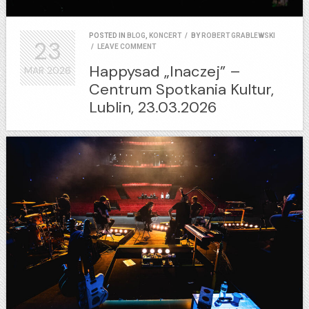
POSTED IN
BLOG
,
KONCERT
/
BY
ROBERT GRABLEWSKI
23
/
LEAVE COMMENT
Happysad „Inaczej” –
MAR
2026
Centrum Spotkania Kultur,
Lublin, 23.03.2026