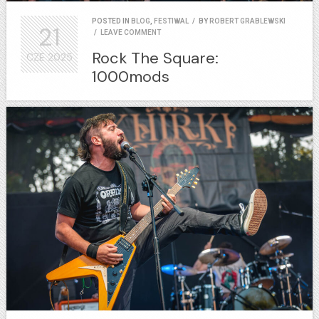
POSTED IN
BLOG
,
FESTIWAL
/
BY
ROBERT GRABLEWSKI
21
/
LEAVE COMMENT
Rock The Square:
CZE
2025
1000mods