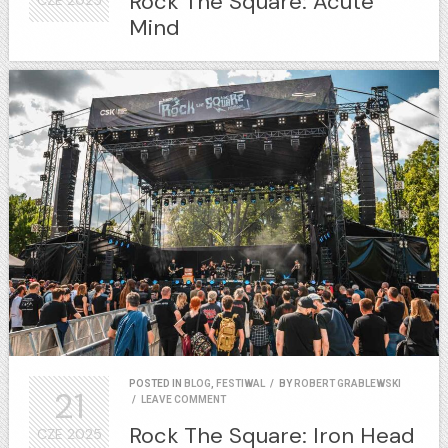
Rock The Square: Acute
Mind
POSTED IN
BLOG
,
FESTIWAL
/
BY
ROBERT GRABLEWSKI
21
/
LEAVE COMMENT
Rock The Square: Iron Head
CZE
2025