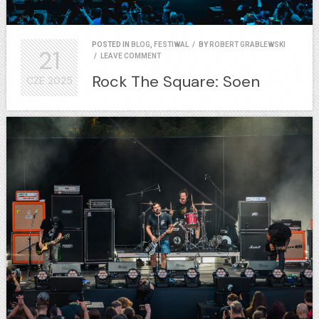
POSTED IN
BLOG
,
FESTIWAL
/
BY
ROBERT GRABLEWSKI
21
/
LEAVE COMMENT
Rock The Square: Soen
CZE
2025