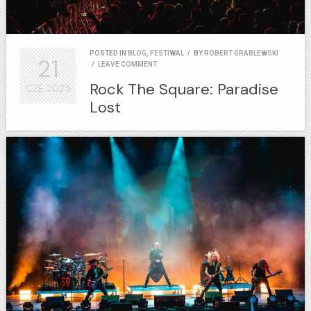
POSTED IN
BLOG
,
FESTIWAL
/
BY
ROBERT GRABLEWSKI
21
/
LEAVE COMMENT
Rock The Square: Paradise
CZE
2025
Lost