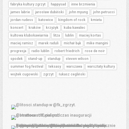
fabryka kultury zgrzyt
happysad
inne brzmienia
james labrie
jarosław dubiński
john myung
john petrucci
jordan rudess
katowice
kingdom of rock
kmieta
koncert
kraków
krzyżyk
kuba kawalec
kultowa klubokawiarnia
litza
lublin
maciej kortas
maciej ramisz
marek raduli
michał bąk
mike mangini
progresja
radio lublin
robert friedrich
rose de noir
spodek
stand-up
standup
steven wilson
summer fog festival
teksasy
warszawa
warsztaty kultury
wojtek cugowski
zgrzyt
łukasz cegliński