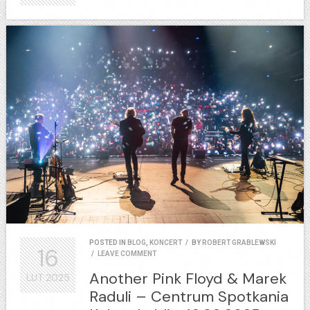
POSTED IN
BLOG
,
KONCERT
/
BY
ROBERT GRABLEWSKI
16
/
LEAVE COMMENT
Another Pink Floyd & Marek
LUT
2025
Raduli – Centrum Spotkania