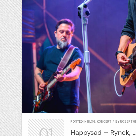
POSTED IN
BLOG
,
KONCERT
/
BY
ROBERT G
01
Happysad – Rynek, L