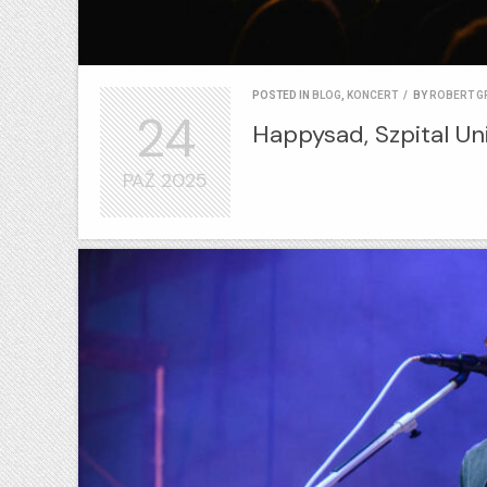
POSTED IN
BLOG
,
KONCERT
/
BY
ROBERT G
24
Happysad, Szpital Uni
PAŹ
2025