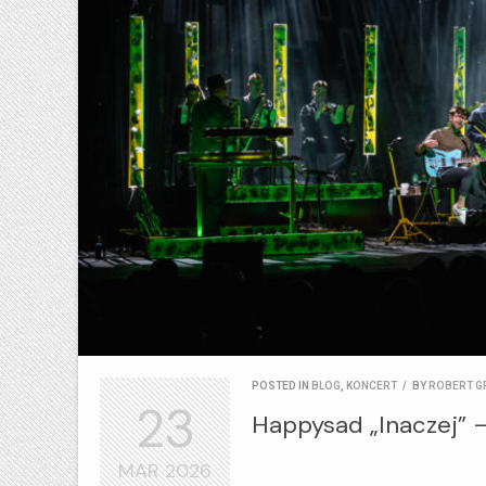
POSTED IN
BLOG
,
KONCERT
/
BY
ROBERT G
23
Happysad „Inaczej” –
MAR
2026