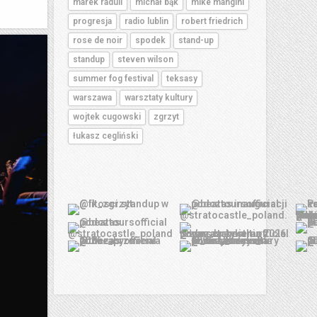
marek raduli
michał bąk
mike mangini
progresja
radio lublin
robert friedrich
rose de noir
spodek
stand-up
standup
steven wilson
summer fog festival
teksasy
warszawa
warsztaty kultury
wojtek cugowski
zgrzyt
łukasz cegliński