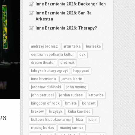
Inne Brzmienia 2026: Backengrillen
Inne Brzmienia 2026: Sun Ra
Arkestra
Inne Brzmienia 2026: Therapy?
andrzej bronisz
artur telka
burleska
centrum spotkania kultur
csk
dream theater
drężmak
fabryka kultury zgrzyt
happysad
inne brzmienia
james labrie
jarosław dubiński
john myung
john petrucci
jordan rudess
katowice
kingdom of rock
kmieta
koncert
kraków
krzyżyk
kuba kawalec
26
kultowa klubokawiarnia
litza
lublin
maciej kortas
maciej ramisz