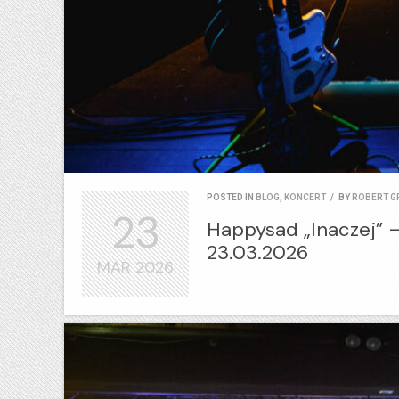
POSTED IN
BLOG
,
KONCERT
/
BY
ROBERT G
23
Happysad „Inaczej” –
23.03.2026
MAR
2026