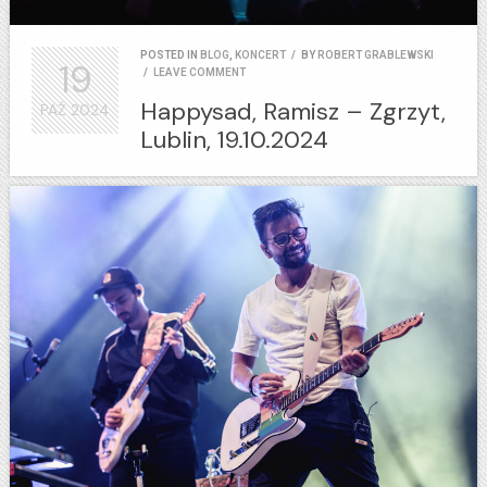
POSTED IN
BLOG
,
KONCERT
/
BY
ROBERT GRABLEWSKI
19
/
LEAVE COMMENT
Happysad, Ramisz – Zgrzyt,
PAŹ
2024
Lublin, 19.10.2024