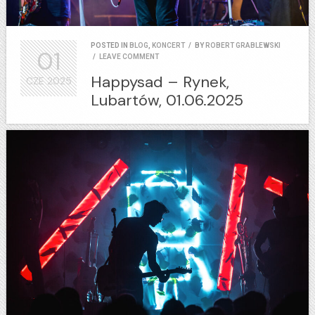
POSTED IN
BLOG
,
KONCERT
/
BY
ROBERT GRABLEWSKI
01
/
LEAVE COMMENT
Happysad – Rynek,
CZE
2025
Lubartów, 01.06.2025