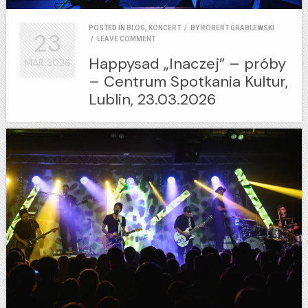
POSTED IN
BLOG
,
KONCERT
/
BY
ROBERT GRABLEWSKI
23
/
LEAVE COMMENT
Happysad „Inaczej” – próby
MAR
2026
– Centrum Spotkania Kultur,
Lublin, 23.03.2026