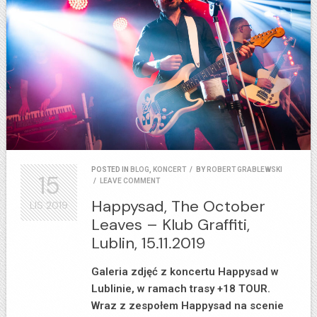
POSTED IN
BLOG
,
KONCERT
/
BY
ROBERT GRABLEWSKI
15
/
LEAVE COMMENT
Happysad, The October
LIS
2019
Leaves – Klub Graffiti,
Lublin, 15.11.2019
Galeria zdjęć z koncertu Happysad w
Lublinie, w ramach trasy +18 TOUR.
Wraz z zespołem Happysad na scenie