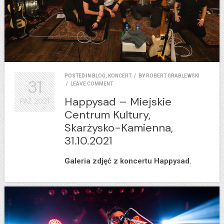
POSTED IN
BLOG
,
KONCERT
/
BY
ROBERT GRABLEWSKI
31
/
LEAVE COMMENT
Happysad – Miejskie
PAŹ
2021
Centrum Kultury,
Skarżysko-Kamienna,
31.10.2021
Galeria zdjęć z koncertu Happysad.