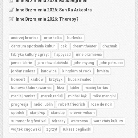
Inne Brzmienia 2026: Backengrillen
Inne Brzmienia 2026: Sun Ra Arkestra
Inne Brzmienia 2026: Therapy?
andrzej bronisz
artur telka
burleska
centrum spotkania kultur
csk
dream theater
drężmak
fabryka kultury zgrzyt
happysad
inne brzmienia
james labrie
jarosław dubiński
john myung
john petrucci
jordan rudess
katowice
kingdom of rock
kmieta
koncert
kraków
krzyżyk
kuba kawalec
kultowa klubokawiarnia
litza
lublin
maciej kortas
maciej ramisz
marek raduli
michał bąk
mike mangini
progresja
radio lublin
robert friedrich
rose de noir
spodek
stand-up
standup
steven wilson
summer fog festival
teksasy
warszawa
warsztaty kultury
wojtek cugowski
zgrzyt
łukasz cegliński