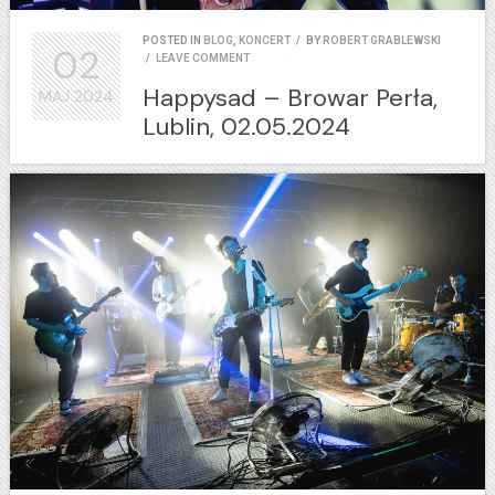
POSTED IN
BLOG
,
KONCERT
/
BY
ROBERT GRABLEWSKI
02
/
LEAVE COMMENT
Happysad – Browar Perła,
MAJ
2024
Lublin, 02.05.2024