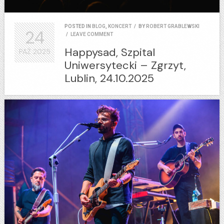
POSTED IN
BLOG
,
KONCERT
/
BY
ROBERT GRABLEWSKI
24
/
LEAVE COMMENT
Happysad, Szpital
PAŹ
2025
Uniwersytecki – Zgrzyt,
Lublin, 24.10.2025