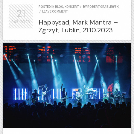
POSTED IN
BLOG
,
KONCERT
/
BY
ROBERT GRABLEWSKI
21
/
LEAVE COMMENT
Happysad, Mark Mantra –
PAŹ
2023
Zgrzyt, Lublin, 21.10.2023