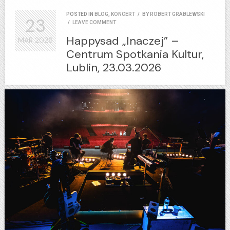
POSTED IN
BLOG
,
KONCERT
/
BY
ROBERT GRABLEWSKI
23
/
LEAVE COMMENT
Happysad „Inaczej” –
MAR
2026
Centrum Spotkania Kultur,
Lublin, 23.03.2026