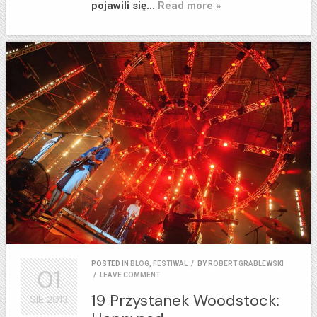
pojawili się…
Read more »
POSTED IN
BLOG
,
FESTIWAL
/
BY
ROBERT GRABLEWSKI
01
/
LEAVE COMMENT
19 Przystanek Woodstock:
SIE
2013