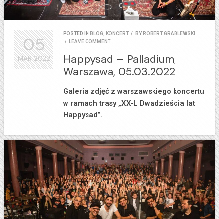
POSTED IN
BLOG
,
KONCERT
/
BY
ROBERT GRABLEWSKI
05
/
LEAVE COMMENT
Happysad – Palladium,
MAR
2022
Warszawa, 05.03.2022
Galeria zdjęć z warszawskiego koncertu
w ramach trasy „XX-L Dwadzieścia lat
Happysad”.