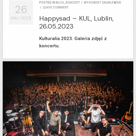
POSTED IN
BLOG
,
KONCERT
/
BY
ROBERT GRABLEWSKI
26
/
LEAVE COMMENT
Happysad – KUL, Lublin,
MAJ
2023
26.05.2023
Kulturalia 2023. Galeria zdjęć z
koncertu.