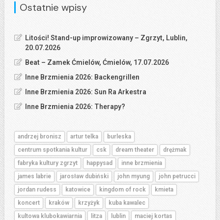
Ostatnie wpisy
Litości! Stand-up improwizowany – Zgrzyt, Lublin,
20.07.2026
Beat – Zamek Ćmielów, Ćmielów, 17.07.2026
Inne Brzmienia 2026: Backengrillen
Inne Brzmienia 2026: Sun Ra Arkestra
Inne Brzmienia 2026: Therapy?
andrzej bronisz
artur telka
burleska
centrum spotkania kultur
csk
dream theater
drężmak
fabryka kultury zgrzyt
happysad
inne brzmienia
james labrie
jarosław dubiński
john myung
john petrucci
jordan rudess
katowice
kingdom of rock
kmieta
koncert
kraków
krzyżyk
kuba kawalec
kultowa klubokawiarnia
litza
lublin
maciej kortas