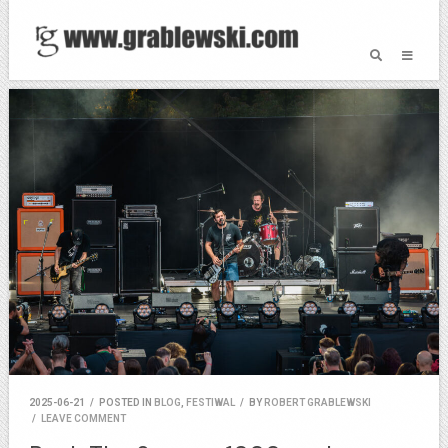
2025-06-21
/
POSTED IN
BLOG
,
FESTIWAL
/
BY
ROBERT GRABLEWSKI
/
LEAVE COMMENT