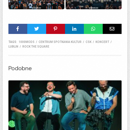
TAGS:
1000MODS
/
CENTRUM SPOTKANIA KULTUR
/
CSK
/
KONCERT
/
LUBLIN
/
ROCK THE SQUARE
Podobne