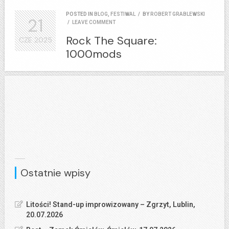
POSTED IN
BLOG
,
FESTIWAL
/
BY
ROBERT GRABLEWSKI
21
/
LEAVE COMMENT
Rock The Square:
CZE
2025
1000mods
Ostatnie wpisy
Litości! Stand-up improwizowany – Zgrzyt, Lublin,
20.07.2026