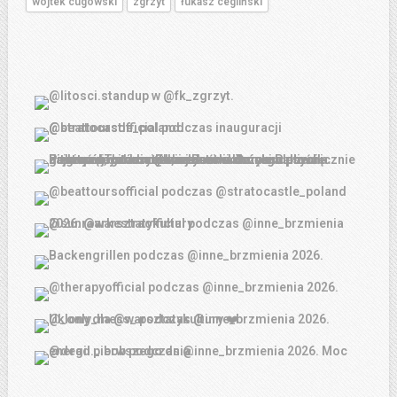
wojtek cugowski
zgrzyt
łukasz cegliński