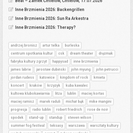
Beat – Zamek Ćmielów, Ćmielów, 17.07.2026
Inne Brzmienia 2026: Backengrillen
Inne Brzmienia 2026: Sun Ra Arkestra
Inne Brzmienia 2026: Therapy?
andrzej bronisz
artur telka
burleska
centrum spotkania kultur
csk
dream theater
drężmak
fabryka kultury zgrzyt
happysad
inne brzmienia
james labrie
jarosław dubiński
john myung
john petrucci
jordan rudess
katowice
kingdom of rock
kmieta
koncert
kraków
krzyżyk
kuba kawalec
kultowa klubokawiarnia
litza
lublin
maciej kortas
maciej ramisz
marek raduli
michał bąk
mike mangini
progresja
radio lublin
robert friedrich
rose de noir
spodek
stand-up
standup
steven wilson
summer fog festival
teksasy
warszawa
warsztaty kultury