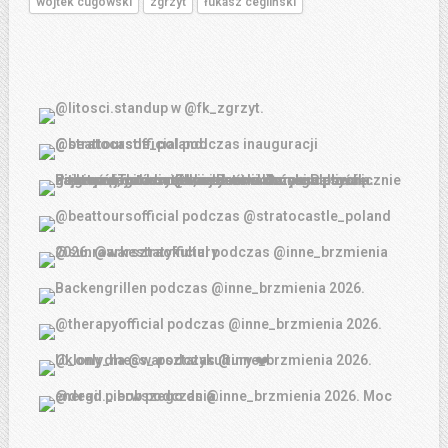
wojtek cugowski
zgrzyt
łukasz cegliński