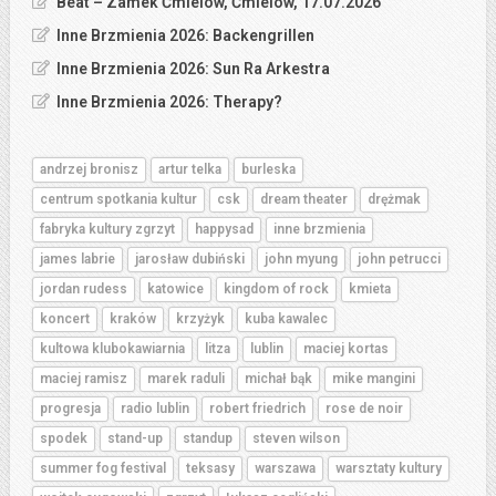
Beat – Zamek Ćmielów, Ćmielów, 17.07.2026
Inne Brzmienia 2026: Backengrillen
Inne Brzmienia 2026: Sun Ra Arkestra
Inne Brzmienia 2026: Therapy?
andrzej bronisz
artur telka
burleska
centrum spotkania kultur
csk
dream theater
drężmak
fabryka kultury zgrzyt
happysad
inne brzmienia
james labrie
jarosław dubiński
john myung
john petrucci
jordan rudess
katowice
kingdom of rock
kmieta
koncert
kraków
krzyżyk
kuba kawalec
kultowa klubokawiarnia
litza
lublin
maciej kortas
maciej ramisz
marek raduli
michał bąk
mike mangini
progresja
radio lublin
robert friedrich
rose de noir
spodek
stand-up
standup
steven wilson
summer fog festival
teksasy
warszawa
warsztaty kultury