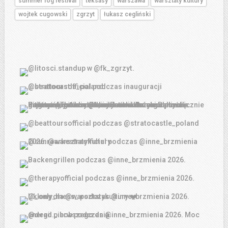
summer fog festival
teksasy
warszawa
warsztaty kultury
wojtek cugowski
zgrzyt
łukasz cegliński