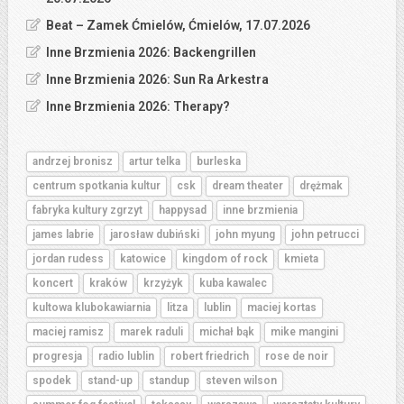
Beat – Zamek Ćmielów, Ćmielów, 17.07.2026
Inne Brzmienia 2026: Backengrillen
Inne Brzmienia 2026: Sun Ra Arkestra
Inne Brzmienia 2026: Therapy?
andrzej bronisz
artur telka
burleska
centrum spotkania kultur
csk
dream theater
drężmak
fabryka kultury zgrzyt
happysad
inne brzmienia
james labrie
jarosław dubiński
john myung
john petrucci
jordan rudess
katowice
kingdom of rock
kmieta
koncert
kraków
krzyżyk
kuba kawalec
kultowa klubokawiarnia
litza
lublin
maciej kortas
maciej ramisz
marek raduli
michał bąk
mike mangini
progresja
radio lublin
robert friedrich
rose de noir
spodek
stand-up
standup
steven wilson