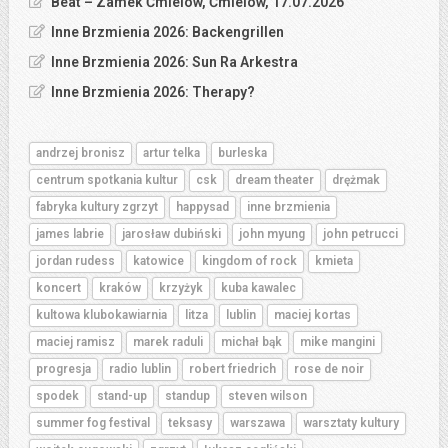
Beat – Zamek Ćmielów, Ćmielów, 17.07.2026
Inne Brzmienia 2026: Backengrillen
Inne Brzmienia 2026: Sun Ra Arkestra
Inne Brzmienia 2026: Therapy?
andrzej bronisz
artur telka
burleska
centrum spotkania kultur
csk
dream theater
drężmak
fabryka kultury zgrzyt
happysad
inne brzmienia
james labrie
jarosław dubiński
john myung
john petrucci
jordan rudess
katowice
kingdom of rock
kmieta
koncert
kraków
krzyżyk
kuba kawalec
kultowa klubokawiarnia
litza
lublin
maciej kortas
maciej ramisz
marek raduli
michał bąk
mike mangini
progresja
radio lublin
robert friedrich
rose de noir
spodek
stand-up
standup
steven wilson
summer fog festival
teksasy
warszawa
warsztaty kultury