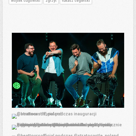
wojtek cugowski
zgrzyt
łukasz cegliński