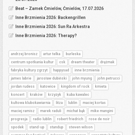
Beat – Zamek Ćmielów, Ćmielów, 17.07.2026
Inne Brzmienia 2026: Backengrillen
Inne Brzmienia 2026: Sun Ra Arkestra
Inne Brzmienia 2026: Therapy?
andrzej bronisz
artur telka
burleska
centrum spotkania kultur
csk
dream theater
drężmak
fabryka kultury zgrzyt
happysad
inne brzmienia
james labrie
jarosław dubiński
john myung
john petrucci
jordan rudess
katowice
kingdom of rock
kmieta
koncert
kraków
krzyżyk
kuba kawalec
kultowa klubokawiarnia
litza
lublin
maciej kortas
maciej ramisz
marek raduli
michał bąk
mike mangini
progresja
radio lublin
robert friedrich
rose de noir
spodek
stand-up
standup
steven wilson