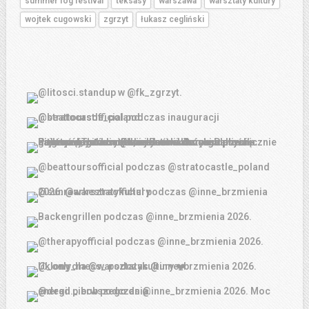
summer fog festival
teksasy
warszawa
warsztaty kultury
wojtek cugowski
zgrzyt
łukasz cegliński