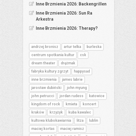
Inne Brzmienia 2026: Backengrillen
Inne Brzmienia 2026: Sun Ra
Arkestra
Inne Brzmienia 2026: Therapy?
andrzej bronisz
artur telka
burleska
centrum spotkania kultur
csk
dream theater
drężmak
fabryka kultury zgrzyt
happysad
inne brzmienia
james labrie
jarosław dubiński
john myung
john petrucci
jordan rudess
katowice
kingdom of rock
kmieta
koncert
kraków
krzyżyk
kuba kawalec
kultowa klubokawiarnia
litza
lublin
maciej kortas
maciej ramisz