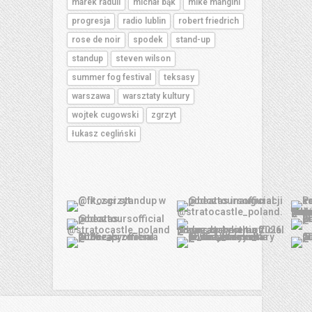
marek raduli
michał bąk
mike mangini
progresja
radio lublin
robert friedrich
rose de noir
spodek
stand-up
standup
steven wilson
summer fog festival
teksasy
warszawa
warsztaty kultury
wojtek cugowski
zgrzyt
łukasz cegliński