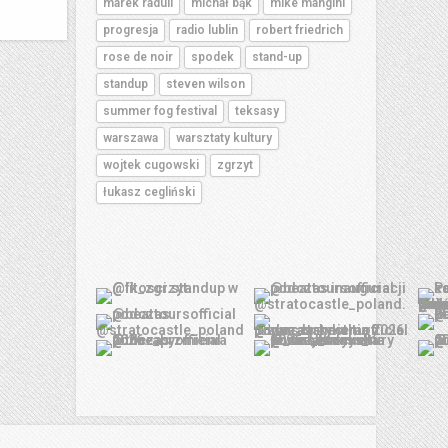
marek raduli
michał bąk
mike mangini
progresja
radio lublin
robert friedrich
rose de noir
spodek
stand-up
standup
steven wilson
summer fog festival
teksasy
warszawa
warsztaty kultury
wojtek cugowski
zgrzyt
łukasz cegliński