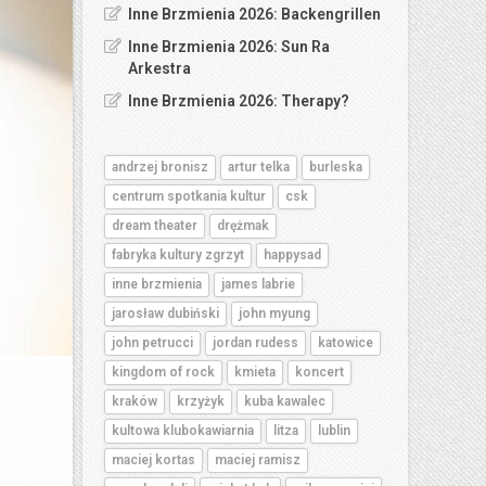
Inne Brzmienia 2026: Backengrillen
Inne Brzmienia 2026: Sun Ra
Arkestra
Inne Brzmienia 2026: Therapy?
andrzej bronisz
artur telka
burleska
centrum spotkania kultur
csk
dream theater
drężmak
fabryka kultury zgrzyt
happysad
inne brzmienia
james labrie
jarosław dubiński
john myung
john petrucci
jordan rudess
katowice
kingdom of rock
kmieta
koncert
kraków
krzyżyk
kuba kawalec
kultowa klubokawiarnia
litza
lublin
maciej kortas
maciej ramisz