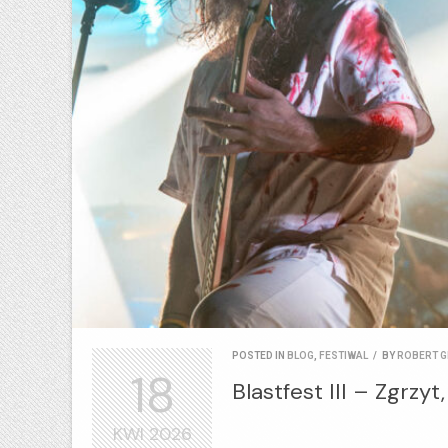
POSTED IN
BLOG
,
FESTIWAL
/
BY
ROBERT G
18
Blastfest III – Zgrzyt
KWI
2026