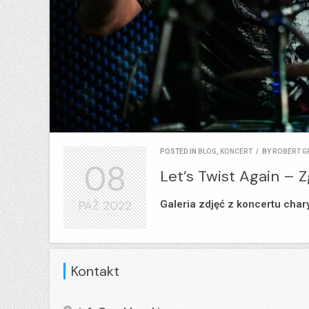
POSTED IN
BLOG
,
KONCERT
/
BY
ROBERT G
08
Let’s Twist Again – Z
PAŹ
2022
Galeria zdjęć z koncertu char
Kontakt