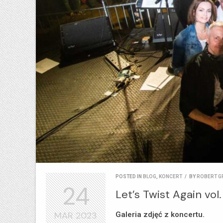
POSTED IN
BLOG
,
KONCERT
/
BY
ROBERT G
24
Let’s Twist Again vol
MAR
2023
Galeria zdjęć z koncertu.