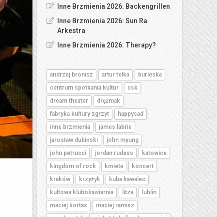
Inne Brzmienia 2026: Backengrillen
Inne Brzmienia 2026: Sun Ra
Arkestra
Inne Brzmienia 2026: Therapy?
andrzej bronisz
artur telka
burleska
centrum spotkania kultur
csk
dream theater
drężmak
fabryka kultury zgrzyt
happysad
inne brzmienia
james labrie
jarosław dubiński
john myung
john petrucci
jordan rudess
katowice
kingdom of rock
kmieta
koncert
kraków
krzyżyk
kuba kawalec
kultowa klubokawiarnia
litza
lublin
maciej kortas
maciej ramisz