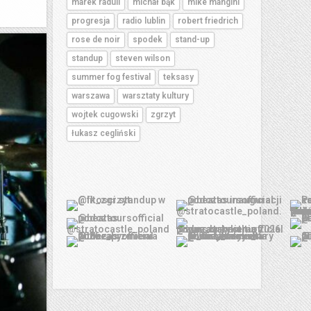
marek raduli
michał bąk
mike mangini
progresja
radio lublin
robert friedrich
rose de noir
spodek
stand-up
standup
steven wilson
summer fog festival
teksasy
warszawa
warsztaty kultury
wojtek cugowski
zgrzyt
łukasz cegliński