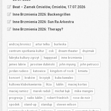
Beat – Zamek Ćmielów, Ćmielów, 17.07.2026
Inne Brzmienia 2026: Backengrillen
Inne Brzmienia 2026: Sun Ra Arkestra
Inne Brzmienia 2026: Therapy?
andrzej bronisz
artur telka
burleska
centrum spotkania kultur
csk
dream theater
drężmak
fabryka kultury zgrzyt
happysad
inne brzmienia
james labrie
jarosław dubiński
john myung
john petrucci
jordan rudess
katowice
kingdom of rock
kmieta
koncert
kraków
krzyżyk
kuba kawalec
kultowa klubokawiarnia
litza
lublin
maciej kortas
maciej ramisz
marek raduli
michał bąk
mike mangini
progresja
radio lublin
robert friedrich
rose de noir
spodek
stand-up
standup
steven wilson