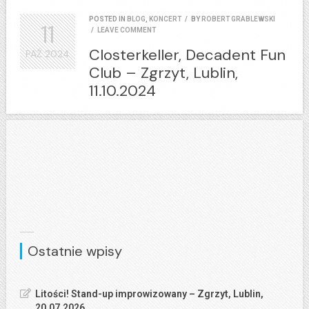
POSTED IN
BLOG
,
KONCERT
/
BY
ROBERT GRABLEWSKI
11
/
LEAVE COMMENT
Closterkeller, Decadent Fun
PAŹ
2024
Club – Zgrzyt, Lublin,
11.10.2024
Ostatnie wpisy
Litości! Stand-up improwizowany – Zgrzyt, Lublin,
20.07.2026