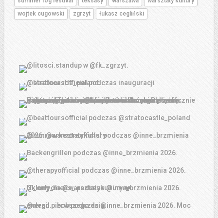
summer fog festival
teksasy
warszawa
warsztaty kultury
wojtek cugowski
zgrzyt
łukasz cegliński