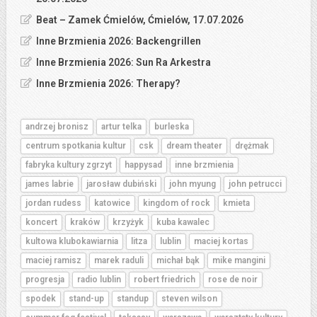
Beat – Zamek Ćmielów, Ćmielów, 17.07.2026
Inne Brzmienia 2026: Backengrillen
Inne Brzmienia 2026: Sun Ra Arkestra
Inne Brzmienia 2026: Therapy?
andrzej bronisz
artur telka
burleska
centrum spotkania kultur
csk
dream theater
drężmak
fabryka kultury zgrzyt
happysad
inne brzmienia
james labrie
jarosław dubiński
john myung
john petrucci
jordan rudess
katowice
kingdom of rock
kmieta
koncert
kraków
krzyżyk
kuba kawalec
kultowa klubokawiarnia
litza
lublin
maciej kortas
maciej ramisz
marek raduli
michał bąk
mike mangini
progresja
radio lublin
robert friedrich
rose de noir
spodek
stand-up
standup
steven wilson