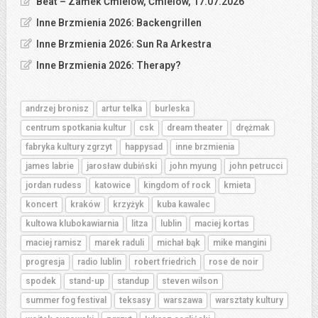
Beat – Zamek Ćmielów, Ćmielów, 17.07.2026
Inne Brzmienia 2026: Backengrillen
Inne Brzmienia 2026: Sun Ra Arkestra
Inne Brzmienia 2026: Therapy?
andrzej bronisz
artur telka
burleska
centrum spotkania kultur
csk
dream theater
drężmak
fabryka kultury zgrzyt
happysad
inne brzmienia
james labrie
jarosław dubiński
john myung
john petrucci
jordan rudess
katowice
kingdom of rock
kmieta
koncert
kraków
krzyżyk
kuba kawalec
kultowa klubokawiarnia
litza
lublin
maciej kortas
maciej ramisz
marek raduli
michał bąk
mike mangini
progresja
radio lublin
robert friedrich
rose de noir
spodek
stand-up
standup
steven wilson
summer fog festival
teksasy
warszawa
warsztaty kultury