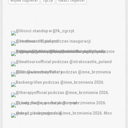
wojtek cugowski
zgrzyt
łukasz cegliński