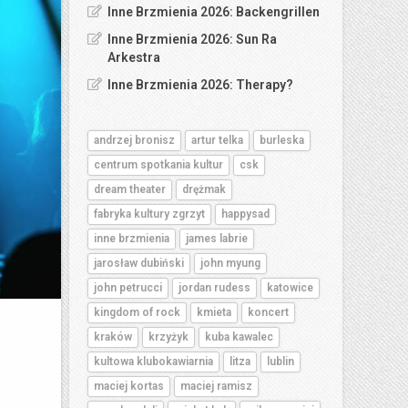
Inne Brzmienia 2026: Backengrillen
Inne Brzmienia 2026: Sun Ra
Arkestra
Inne Brzmienia 2026: Therapy?
andrzej bronisz
artur telka
burleska
centrum spotkania kultur
csk
dream theater
drężmak
fabryka kultury zgrzyt
happysad
inne brzmienia
james labrie
jarosław dubiński
john myung
john petrucci
jordan rudess
katowice
kingdom of rock
kmieta
koncert
kraków
krzyżyk
kuba kawalec
kultowa klubokawiarnia
litza
lublin
maciej kortas
maciej ramisz