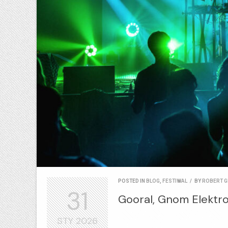
POSTED IN
BLOG
,
FESTIWAL
/
BY
ROBERT G
31
Gooral, Gnom Elektron
STY
2026