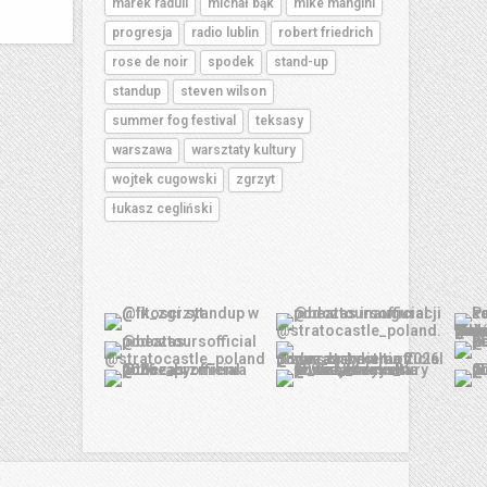
marek raduli
michał bąk
mike mangini
progresja
radio lublin
robert friedrich
rose de noir
spodek
stand-up
standup
steven wilson
summer fog festival
teksasy
warszawa
warsztaty kultury
wojtek cugowski
zgrzyt
łukasz cegliński