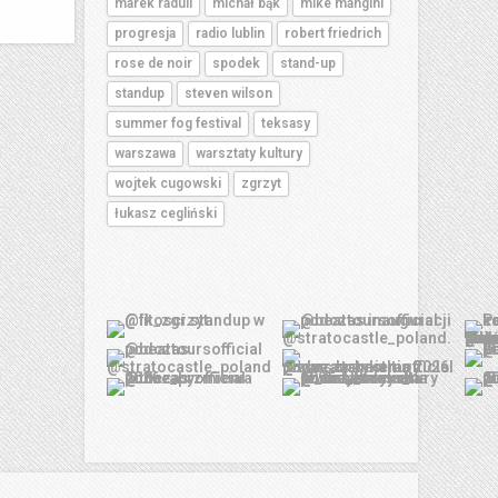
marek raduli
michał bąk
mike mangini
progresja
radio lublin
robert friedrich
rose de noir
spodek
stand-up
standup
steven wilson
summer fog festival
teksasy
warszawa
warsztaty kultury
wojtek cugowski
zgrzyt
łukasz cegliński