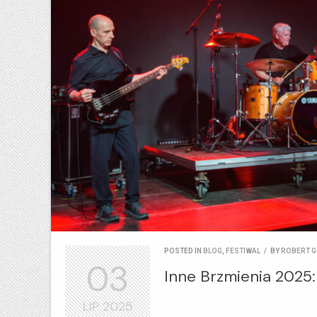
POSTED IN
BLOG
,
FESTIWAL
/
BY
ROBERT G
03
Inne Brzmienia 2025
LIP
2025