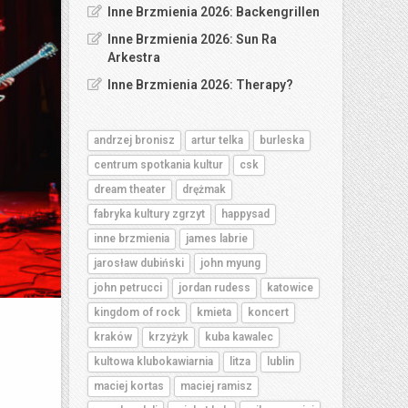
Inne Brzmienia 2026: Backengrillen
Inne Brzmienia 2026: Sun Ra
Arkestra
Inne Brzmienia 2026: Therapy?
andrzej bronisz
artur telka
burleska
centrum spotkania kultur
csk
dream theater
drężmak
fabryka kultury zgrzyt
happysad
inne brzmienia
james labrie
jarosław dubiński
john myung
john petrucci
jordan rudess
katowice
kingdom of rock
kmieta
koncert
kraków
krzyżyk
kuba kawalec
kultowa klubokawiarnia
litza
lublin
maciej kortas
maciej ramisz