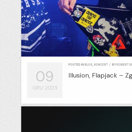
POSTED IN
BLOG
,
KONCERT
/
BY
ROBERT G
09
Illusion, Flapjack – Z
GRU
2023