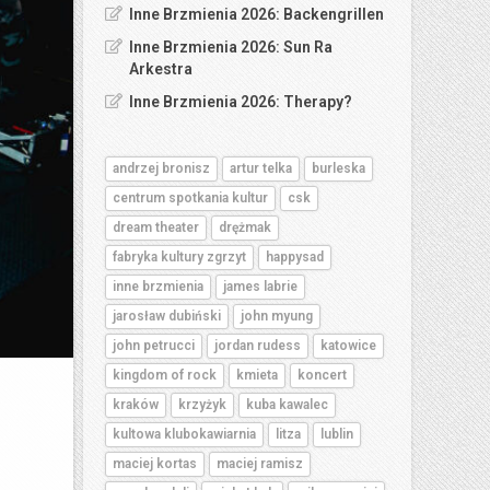
Inne Brzmienia 2026: Backengrillen
Inne Brzmienia 2026: Sun Ra
Arkestra
Inne Brzmienia 2026: Therapy?
andrzej bronisz
artur telka
burleska
centrum spotkania kultur
csk
dream theater
drężmak
fabryka kultury zgrzyt
happysad
inne brzmienia
james labrie
jarosław dubiński
john myung
john petrucci
jordan rudess
katowice
kingdom of rock
kmieta
koncert
kraków
krzyżyk
kuba kawalec
kultowa klubokawiarnia
litza
lublin
maciej kortas
maciej ramisz