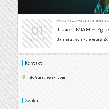
POSTED IN
BLOG
,
KONCERT
/
BY
ROBERT G
01
Illusion, MIAM – Zgrzy
PAŹ
2022
Galeria zdjęć z koncertu w Zg
Kontakt
info@grablewski.com
Szukaj