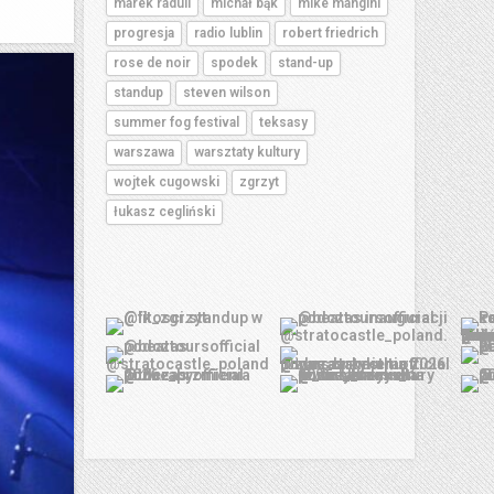
marek raduli
michał bąk
mike mangini
progresja
radio lublin
robert friedrich
rose de noir
spodek
stand-up
standup
steven wilson
summer fog festival
teksasy
warszawa
warsztaty kultury
wojtek cugowski
zgrzyt
łukasz cegliński