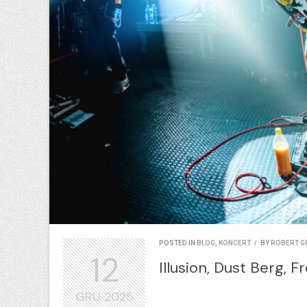
POSTED IN
BLOG
,
KONCERT
/
BY
ROBERT G
12
Illusion, Dust Berg, F
GRU
2025