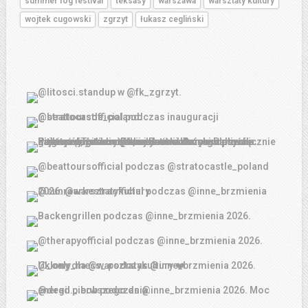
summer fog festival
teksasy
warszawa
warsztaty kultury
wojtek cugowski
zgrzyt
łukasz cegliński