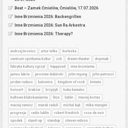
Beat – Zamek Ćmielów, Ćmielów, 17.07.2026
Inne Brzmienia 2026: Backengrillen
Inne Brzmienia 2026: Sun Ra Arkestra
Inne Brzmienia 2026: Therapy?
andrzej bronisz
artur telka
burleska
centrum spotkania kultur
csk
dream theater
drężmak
fabryka kultury zgrzyt
happysad
inne brzmienia
james labrie
jarosław dubiński
john myung
john petrucci
jordan rudess
katowice
kingdom of rock
kmieta
koncert
kraków
krzyżyk
kuba kawalec
kultowa klubokawiarnia
litza
lublin
maciej kortas
maciej ramisz
marek raduli
michał bąk
mike mangini
progresja
radio lublin
robert friedrich
rose de noir
spodek
stand-up
standup
steven wilson