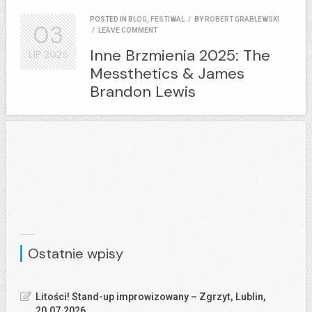
POSTED IN
BLOG
,
FESTIWAL
/
BY
ROBERT GRABLEWSKI
03
/
LEAVE COMMENT
Inne Brzmienia 2025: The
LIP
2025
Messthetics & James
Brandon Lewis
Ostatnie wpisy
Litości! Stand-up improwizowany – Zgrzyt, Lublin,
20.07.2026