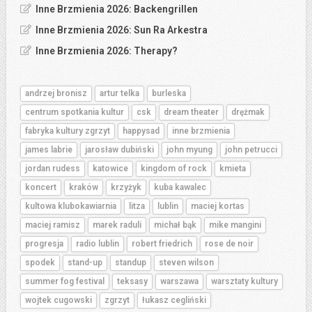
Inne Brzmienia 2026: Backengrillen
Inne Brzmienia 2026: Sun Ra Arkestra
Inne Brzmienia 2026: Therapy?
andrzej bronisz
artur telka
burleska
centrum spotkania kultur
csk
dream theater
drężmak
fabryka kultury zgrzyt
happysad
inne brzmienia
james labrie
jarosław dubiński
john myung
john petrucci
jordan rudess
katowice
kingdom of rock
kmieta
koncert
kraków
krzyżyk
kuba kawalec
kultowa klubokawiarnia
litza
lublin
maciej kortas
maciej ramisz
marek raduli
michał bąk
mike mangini
progresja
radio lublin
robert friedrich
rose de noir
spodek
stand-up
standup
steven wilson
summer fog festival
teksasy
warszawa
warsztaty kultury
wojtek cugowski
zgrzyt
łukasz cegliński