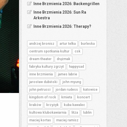
Inne Brzmienia 2026: Backengrillen
Inne Brzmienia 2026: Sun Ra
Arkestra
Inne Brzmienia 2026: Therapy?
andrzej bronisz
artur telka
burleska
centrum spotkania kultur
csk
dream theater
drężmak
fabryka kultury zgrzyt
happysad
inne brzmienia
james labrie
jarosław dubiński
john myung
john petrucci
jordan rudess
katowice
kingdom of rock
kmieta
koncert
kraków
krzyżyk
kuba kawalec
kultowa klubokawiarnia
litza
lublin
maciej kortas
maciej ramisz