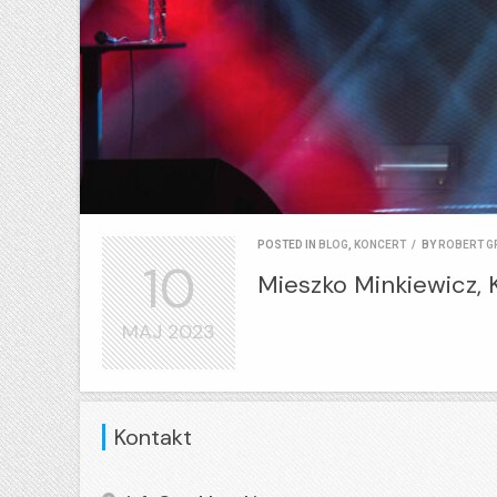
POSTED IN
BLOG
,
KONCERT
/
BY
ROBERT G
10
Mieszko Minkiewicz, K
MAJ
2023
Kontakt