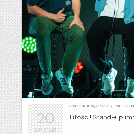
POSTED IN
BLOG
,
KONCERT
/
BY
ROBERT G
20
Litości! Stand-up im
LIP
2026