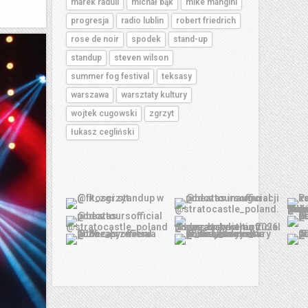
marek raduli
michał bąk
mike mangini
progresja
radio lublin
robert friedrich
rose de noir
spodek
stand-up
standup
steven wilson
summer fog festival
teksasy
warszawa
warsztaty kultury
wojtek cugowski
zgrzyt
łukasz cegliński