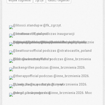
wojtek cugowski
zgrzyt
łukasz cegliński