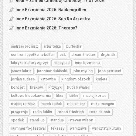
Beat – Zamek Ćmielów, Ćmielów, 17.07.2026
Inne Brzmienia 2026: Backengrillen
Inne Brzmienia 2026: Sun Ra Arkestra
Inne Brzmienia 2026: Therapy?
andrzej bronisz
artur telka
burleska
centrum spotkania kultur
csk
dream theater
drężmak
fabryka kultury zgrzyt
happysad
inne brzmienia
james labrie
jarosław dubiński
john myung
john petrucci
jordan rudess
katowice
kingdom of rock
kmieta
koncert
kraków
krzyżyk
kuba kawalec
kultowa klubokawiarnia
litza
lublin
maciej kortas
maciej ramisz
marek raduli
michał bąk
mike mangini
progresja
radio lublin
robert friedrich
rose de noir
spodek
stand-up
standup
steven wilson
summer fog festival
teksasy
warszawa
warsztaty kultury