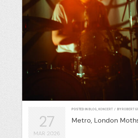
POSTED IN
BLOG
,
KONCERT
/
BY
ROBERT G
27
Metro, London Moths 
MAR
2026