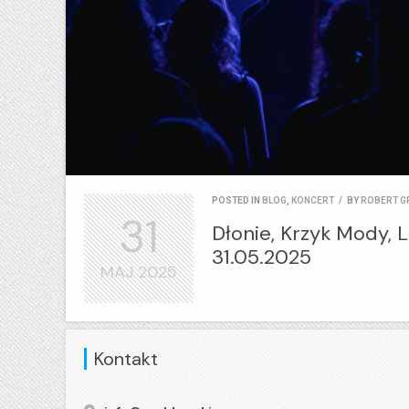
POSTED IN
BLOG
,
KONCERT
/
BY
ROBERT G
31
Dłonie, Krzyk Mody, L
31.05.2025
MAJ
2025
Kontakt