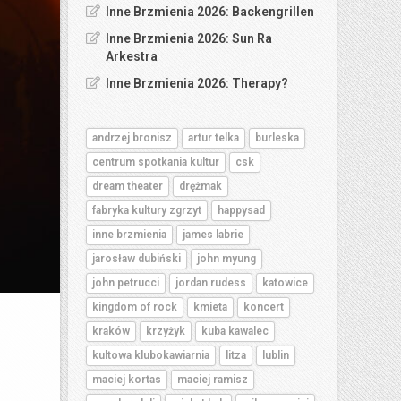
Inne Brzmienia 2026: Backengrillen
Inne Brzmienia 2026: Sun Ra
Arkestra
Inne Brzmienia 2026: Therapy?
andrzej bronisz
artur telka
burleska
centrum spotkania kultur
csk
dream theater
drężmak
fabryka kultury zgrzyt
happysad
inne brzmienia
james labrie
jarosław dubiński
john myung
john petrucci
jordan rudess
katowice
kingdom of rock
kmieta
koncert
kraków
krzyżyk
kuba kawalec
kultowa klubokawiarnia
litza
lublin
maciej kortas
maciej ramisz