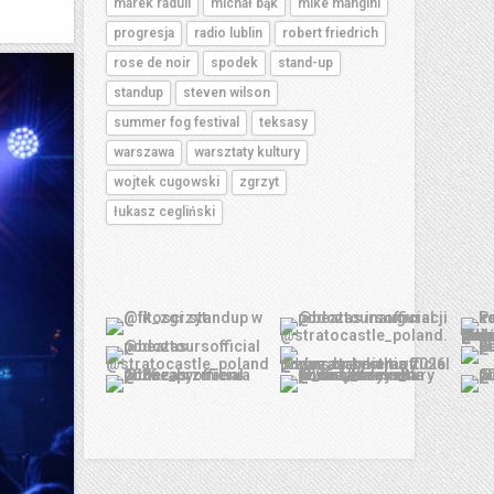
marek raduli
michał bąk
mike mangini
progresja
radio lublin
robert friedrich
rose de noir
spodek
stand-up
standup
steven wilson
summer fog festival
teksasy
warszawa
warsztaty kultury
wojtek cugowski
zgrzyt
łukasz cegliński