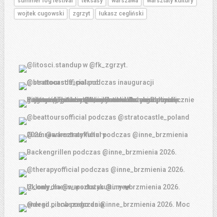
summer fog festival
teksasy
warszawa
warsztaty kultury
wojtek cugowski
zgrzyt
łukasz cegliński