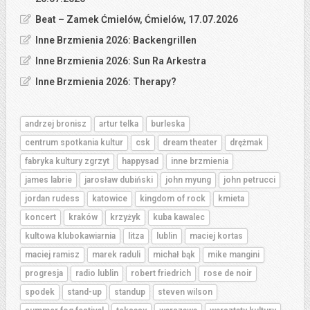
Beat – Zamek Ćmielów, Ćmielów, 17.07.2026
Inne Brzmienia 2026: Backengrillen
Inne Brzmienia 2026: Sun Ra Arkestra
Inne Brzmienia 2026: Therapy?
andrzej bronisz
artur telka
burleska
centrum spotkania kultur
csk
dream theater
drężmak
fabryka kultury zgrzyt
happysad
inne brzmienia
james labrie
jarosław dubiński
john myung
john petrucci
jordan rudess
katowice
kingdom of rock
kmieta
koncert
kraków
krzyżyk
kuba kawalec
kultowa klubokawiarnia
litza
lublin
maciej kortas
maciej ramisz
marek raduli
michał bąk
mike mangini
progresja
radio lublin
robert friedrich
rose de noir
spodek
stand-up
standup
steven wilson