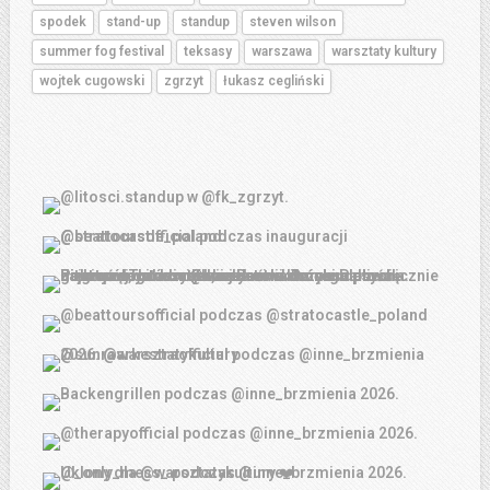
spodek
stand-up
standup
steven wilson
summer fog festival
teksasy
warszawa
warsztaty kultury
wojtek cugowski
zgrzyt
łukasz cegliński