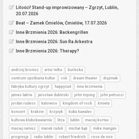
Litości! Stand-up improwizowany – Zgrzyt, Lublin,
20.07.2026
Beat – Zamek Ćmielów, Ćmielów, 17.07.2026
Inne Brzmienia 2026: Backengrillen
Inne Brzmienia 2026: Sun Ra Arkestra
Inne Brzmienia 2026: Therapy?
andrzej bronisz
artur telka
burleska
centrum spotkania kultur
csk
dream theater
drężmak
fabryka kultury zgrzyt
happysad
inne brzmienia
james labrie
jarosław dubiński
john myung
john petrucci
jordan rudess
katowice
kingdom of rock
kmieta
koncert
kraków
krzyżyk
kuba kawalec
kultowa klubokawiarnia
litza
lublin
maciej kortas
maciej ramisz
marek raduli
michał bąk
mike mangini
progresja
radio lublin
robert friedrich
rose de noir