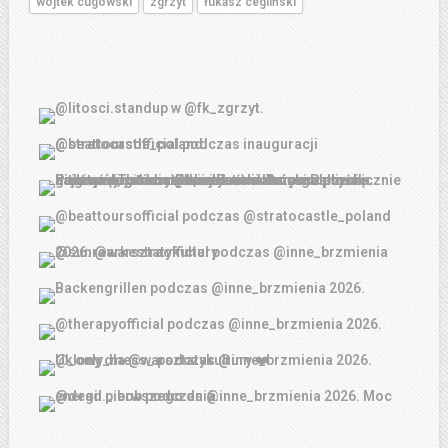
wojtek cugowski
zgrzyt
łukasz cegliński