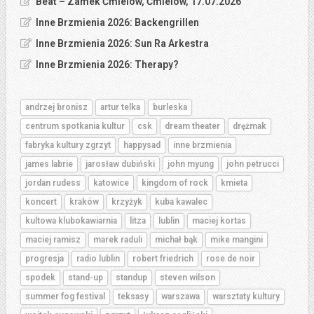
Beat – Zamek Ćmielów, Ćmielów, 17.07.2026
Inne Brzmienia 2026: Backengrillen
Inne Brzmienia 2026: Sun Ra Arkestra
Inne Brzmienia 2026: Therapy?
andrzej bronisz
artur telka
burleska
centrum spotkania kultur
csk
dream theater
drężmak
fabryka kultury zgrzyt
happysad
inne brzmienia
james labrie
jarosław dubiński
john myung
john petrucci
jordan rudess
katowice
kingdom of rock
kmieta
koncert
kraków
krzyżyk
kuba kawalec
kultowa klubokawiarnia
litza
lublin
maciej kortas
maciej ramisz
marek raduli
michał bąk
mike mangini
progresja
radio lublin
robert friedrich
rose de noir
spodek
stand-up
standup
steven wilson
summer fog festival
teksasy
warszawa
warsztaty kultury