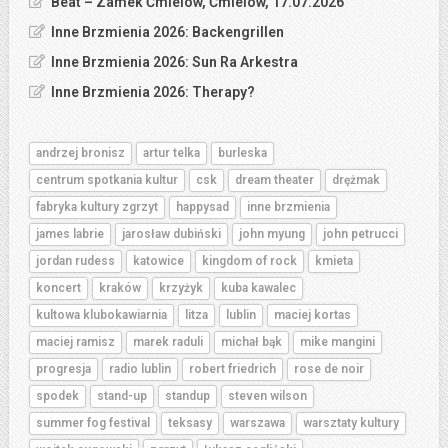
Beat – Zamek Ćmielów, Ćmielów, 17.07.2026
Inne Brzmienia 2026: Backengrillen
Inne Brzmienia 2026: Sun Ra Arkestra
Inne Brzmienia 2026: Therapy?
andrzej bronisz
artur telka
burleska
centrum spotkania kultur
csk
dream theater
drężmak
fabryka kultury zgrzyt
happysad
inne brzmienia
james labrie
jarosław dubiński
john myung
john petrucci
jordan rudess
katowice
kingdom of rock
kmieta
koncert
kraków
krzyżyk
kuba kawalec
kultowa klubokawiarnia
litza
lublin
maciej kortas
maciej ramisz
marek raduli
michał bąk
mike mangini
progresja
radio lublin
robert friedrich
rose de noir
spodek
stand-up
standup
steven wilson
summer fog festival
teksasy
warszawa
warsztaty kultury