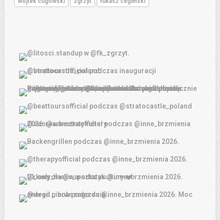
wojtek cugowski
zgrzyt
łukasz cegliński