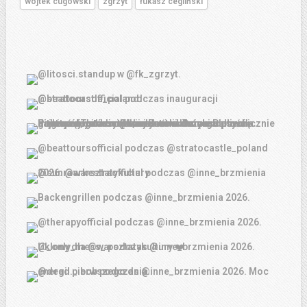
wojtek cugowski
zgrzyt
łukasz cegliński