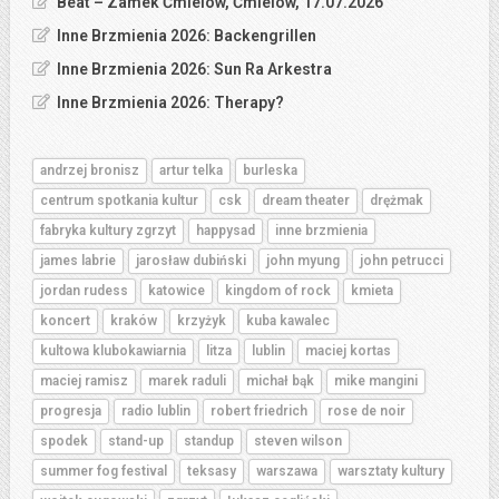
Beat – Zamek Ćmielów, Ćmielów, 17.07.2026
Inne Brzmienia 2026: Backengrillen
Inne Brzmienia 2026: Sun Ra Arkestra
Inne Brzmienia 2026: Therapy?
andrzej bronisz
artur telka
burleska
centrum spotkania kultur
csk
dream theater
drężmak
fabryka kultury zgrzyt
happysad
inne brzmienia
james labrie
jarosław dubiński
john myung
john petrucci
jordan rudess
katowice
kingdom of rock
kmieta
koncert
kraków
krzyżyk
kuba kawalec
kultowa klubokawiarnia
litza
lublin
maciej kortas
maciej ramisz
marek raduli
michał bąk
mike mangini
progresja
radio lublin
robert friedrich
rose de noir
spodek
stand-up
standup
steven wilson
summer fog festival
teksasy
warszawa
warsztaty kultury