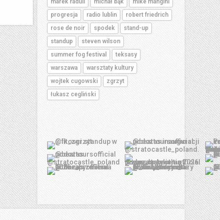
marek raduli
michał bąk
mike mangini
progresja
radio lublin
robert friedrich
rose de noir
spodek
stand-up
standup
steven wilson
summer fog festival
teksasy
warszawa
warsztaty kultury
wojtek cugowski
zgrzyt
łukasz cegliński