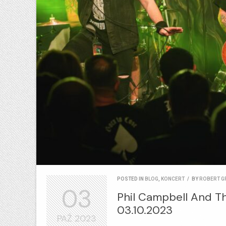
POSTED IN
BLOG
,
KONCERT
/
BY
ROBERT G
03
Phil Campbell And The
03.10.2023
PAŹ
2023