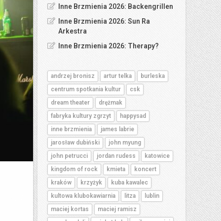
Inne Brzmienia 2026: Backengrillen
Inne Brzmienia 2026: Sun Ra
Arkestra
Inne Brzmienia 2026: Therapy?
andrzej bronisz
artur telka
burleska
centrum spotkania kultur
csk
dream theater
drężmak
fabryka kultury zgrzyt
happysad
inne brzmienia
james labrie
jarosław dubiński
john myung
john petrucci
jordan rudess
katowice
kingdom of rock
kmieta
koncert
kraków
krzyżyk
kuba kawalec
kultowa klubokawiarnia
litza
lublin
maciej kortas
maciej ramisz