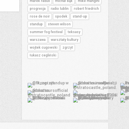
marek raduli
michał bąk
mike mangini
progresja
radio lublin
robert friedrich
rose de noir
spodek
stand-up
standup
steven wilson
summer fog festival
teksasy
warszawa
warsztaty kultury
wojtek cugowski
zgrzyt
łukasz cegliński