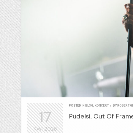
POSTED IN
BLOG
,
KONCERT
/
BY
ROBERT G
17
Püdelsi, Out Of Frame
KWI
2026