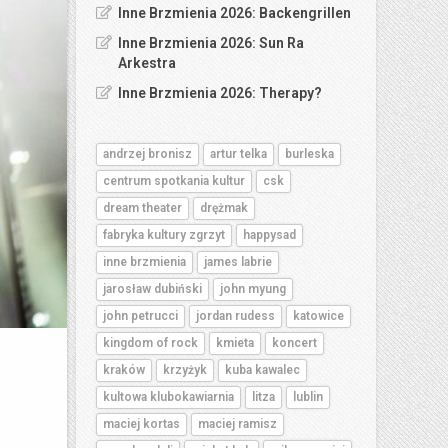
Inne Brzmienia 2026: Backengrillen
Inne Brzmienia 2026: Sun Ra
Arkestra
Inne Brzmienia 2026: Therapy?
andrzej bronisz
artur telka
burleska
centrum spotkania kultur
csk
dream theater
drężmak
fabryka kultury zgrzyt
happysad
inne brzmienia
james labrie
jarosław dubiński
john myung
john petrucci
jordan rudess
katowice
kingdom of rock
kmieta
koncert
kraków
krzyżyk
kuba kawalec
kultowa klubokawiarnia
litza
lublin
maciej kortas
maciej ramisz