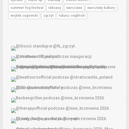
summer fog festival
teksasy
warszawa
warsztaty kultury
wojtek cugowski
zgrzyt
łukasz cegliński