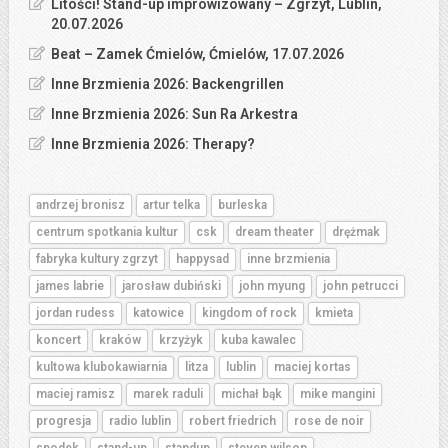
Litości! Stand-up improwizowany – Zgrzyt, Lublin,
20.07.2026
Beat – Zamek Ćmielów, Ćmielów, 17.07.2026
Inne Brzmienia 2026: Backengrillen
Inne Brzmienia 2026: Sun Ra Arkestra
Inne Brzmienia 2026: Therapy?
andrzej bronisz
artur telka
burleska
centrum spotkania kultur
csk
dream theater
drężmak
fabryka kultury zgrzyt
happysad
inne brzmienia
james labrie
jarosław dubiński
john myung
john petrucci
jordan rudess
katowice
kingdom of rock
kmieta
koncert
kraków
krzyżyk
kuba kawalec
kultowa klubokawiarnia
litza
lublin
maciej kortas
maciej ramisz
marek raduli
michał bąk
mike mangini
progresja
radio lublin
robert friedrich
rose de noir
spodek
stand-up
standup
steven wilson