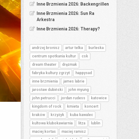
Inne Brzmienia 2026: Backengrillen
Inne Brzmienia 2026: Sun Ra
Arkestra
Inne Brzmienia 2026: Therapy?
andrzej bronisz
artur telka
burleska
centrum spotkania kultur
csk
dream theater
drężmak
fabryka kultury zgrzyt
happysad
inne brzmienia
james labrie
jarosław dubiński
john myung
john petrucci
jordan rudess
katowice
kingdom of rock
kmieta
koncert
kraków
krzyżyk
kuba kawalec
kultowa klubokawiarnia
litza
lublin
maciej kortas
maciej ramisz