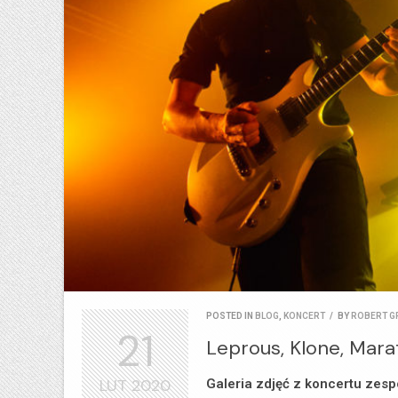
POSTED IN
BLOG
,
KONCERT
/
BY
ROBERT G
21
Leprous, Klone, Mara
LUT
2020
Galeria zdjęć z koncertu zesp