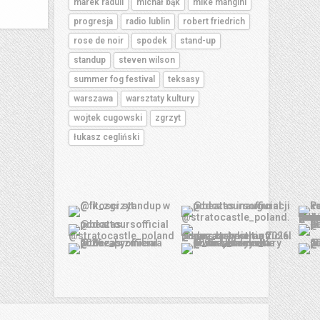
marek raduli
michał bąk
mike mangini
progresja
radio lublin
robert friedrich
rose de noir
spodek
stand-up
standup
steven wilson
summer fog festival
teksasy
warszawa
warsztaty kultury
wojtek cugowski
zgrzyt
łukasz cegliński