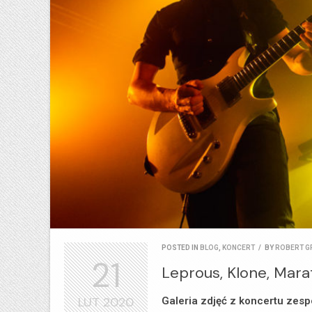
POSTED IN
BLOG
,
KONCERT
/
BY
ROBERT G
21
Leprous, Klone, Mara
LUT
2020
Galeria zdjęć z koncertu zesp