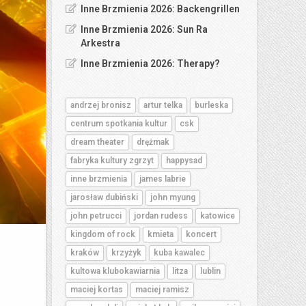
Inne Brzmienia 2026: Backengrillen
Inne Brzmienia 2026: Sun Ra
Arkestra
Inne Brzmienia 2026: Therapy?
andrzej bronisz
artur telka
burleska
centrum spotkania kultur
csk
dream theater
drężmak
fabryka kultury zgrzyt
happysad
inne brzmienia
james labrie
jarosław dubiński
john myung
john petrucci
jordan rudess
katowice
kingdom of rock
kmieta
koncert
kraków
krzyżyk
kuba kawalec
kultowa klubokawiarnia
litza
lublin
maciej kortas
maciej ramisz