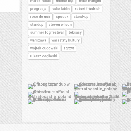
marek raduli
michał bąk
mike mangini
progresja
radio lublin
robert friedrich
rose de noir
spodek
stand-up
standup
steven wilson
summer fog festival
teksasy
warszawa
warsztaty kultury
wojtek cugowski
zgrzyt
łukasz cegliński