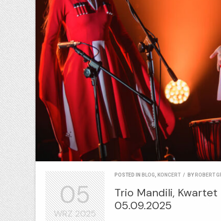
POSTED IN
BLOG
,
KONCERT
/
BY
ROBERT G
05
Trio Mandili, Kwartet
05.09.2025
WRZ
2025