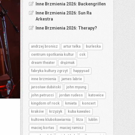
Inne Brzmienia 2026: Backengrillen
Inne Brzmienia 2026: Sun Ra
Arkestra
Inne Brzmienia 2026: Therapy?
andrzej bronisz
artur telka
burleska
centrum spotkania kultur
csk
dream theater
drężmak
fabryka kultury zgrzyt
happysad
inne brzmienia
james labrie
jarosław dubiński
john myung
john petrucci
jordan rudess
katowice
kingdom of rock
kmieta
koncert
kraków
krzyżyk
kuba kawalec
kultowa klubokawiarnia
litza
lublin
maciej kortas
maciej ramisz