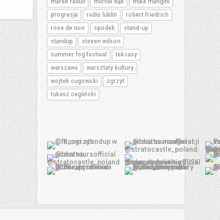
marek raduli
michał bąk
mike mangini
progresja
radio lublin
robert friedrich
rose de noir
spodek
stand-up
standup
steven wilson
summer fog festival
teksasy
warszawa
warsztaty kultury
wojtek cugowski
zgrzyt
łukasz cegliński