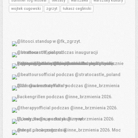
summer fog festival
teksasy
warszawa
warsztaty kultury
wojtek cugowski
zgrzyt
łukasz cegliński