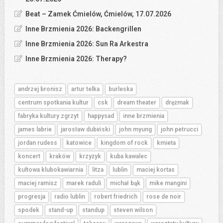
Beat – Zamek Ćmielów, Ćmielów, 17.07.2026
Inne Brzmienia 2026: Backengrillen
Inne Brzmienia 2026: Sun Ra Arkestra
Inne Brzmienia 2026: Therapy?
andrzej bronisz
artur telka
burleska
centrum spotkania kultur
csk
dream theater
drężmak
fabryka kultury zgrzyt
happysad
inne brzmienia
james labrie
jarosław dubiński
john myung
john petrucci
jordan rudess
katowice
kingdom of rock
kmieta
koncert
kraków
krzyżyk
kuba kawalec
kultowa klubokawiarnia
litza
lublin
maciej kortas
maciej ramisz
marek raduli
michał bąk
mike mangini
progresja
radio lublin
robert friedrich
rose de noir
spodek
stand-up
standup
steven wilson