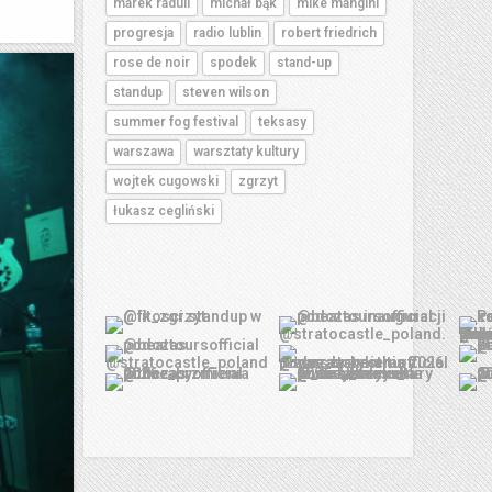
marek raduli
michał bąk
mike mangini
progresja
radio lublin
robert friedrich
rose de noir
spodek
stand-up
standup
steven wilson
summer fog festival
teksasy
warszawa
warsztaty kultury
wojtek cugowski
zgrzyt
łukasz cegliński