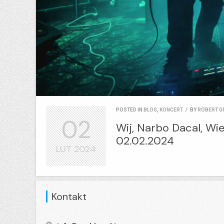
POSTED IN
BLOG
,
KONCERT
/
BY
ROBERT G
02
Wij, Narbo Dacal, Wie
02.02.2024
LUT
2024
Kontakt