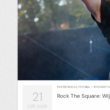
POSTED IN
BLOG
,
FESTIWAL
/
BY
ROBERT G
21
Rock The Square: Wij
CZE
2025