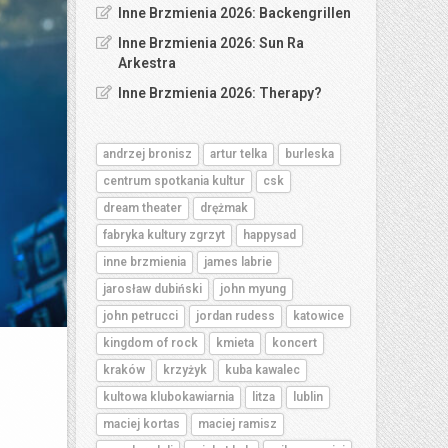
Inne Brzmienia 2026: Backengrillen
Inne Brzmienia 2026: Sun Ra
Arkestra
Inne Brzmienia 2026: Therapy?
andrzej bronisz
artur telka
burleska
centrum spotkania kultur
csk
dream theater
drężmak
fabryka kultury zgrzyt
happysad
inne brzmienia
james labrie
jarosław dubiński
john myung
john petrucci
jordan rudess
katowice
kingdom of rock
kmieta
koncert
kraków
krzyżyk
kuba kawalec
kultowa klubokawiarnia
litza
lublin
maciej kortas
maciej ramisz