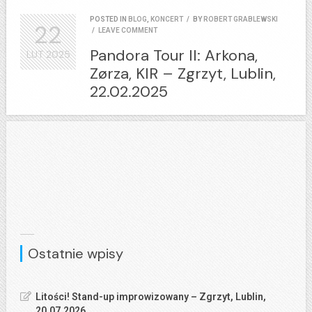
POSTED IN
BLOG
,
KONCERT
/
BY
ROBERT GRABLEWSKI
22
/
LEAVE COMMENT
Pandora Tour II: Arkona,
LUT
2025
Zørza, KIR – Zgrzyt, Lublin,
22.02.2025
Ostatnie wpisy
Litości! Stand-up improwizowany – Zgrzyt, Lublin,
20.07.2026