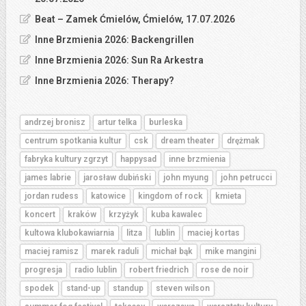
Beat – Zamek Ćmielów, Ćmielów, 17.07.2026
Inne Brzmienia 2026: Backengrillen
Inne Brzmienia 2026: Sun Ra Arkestra
Inne Brzmienia 2026: Therapy?
andrzej bronisz
artur telka
burleska
centrum spotkania kultur
csk
dream theater
drężmak
fabryka kultury zgrzyt
happysad
inne brzmienia
james labrie
jarosław dubiński
john myung
john petrucci
jordan rudess
katowice
kingdom of rock
kmieta
koncert
kraków
krzyżyk
kuba kawalec
kultowa klubokawiarnia
litza
lublin
maciej kortas
maciej ramisz
marek raduli
michał bąk
mike mangini
progresja
radio lublin
robert friedrich
rose de noir
spodek
stand-up
standup
steven wilson