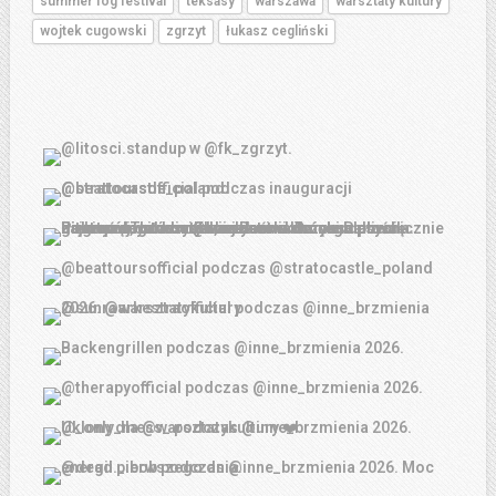
summer fog festival
teksasy
warszawa
warsztaty kultury
wojtek cugowski
zgrzyt
łukasz cegliński