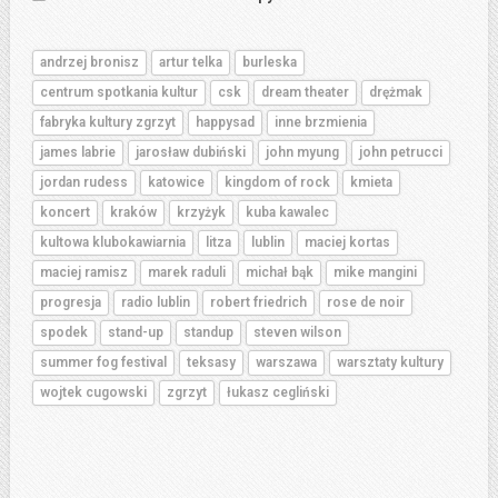
andrzej bronisz
artur telka
burleska
centrum spotkania kultur
csk
dream theater
drężmak
fabryka kultury zgrzyt
happysad
inne brzmienia
james labrie
jarosław dubiński
john myung
john petrucci
jordan rudess
katowice
kingdom of rock
kmieta
koncert
kraków
krzyżyk
kuba kawalec
kultowa klubokawiarnia
litza
lublin
maciej kortas
maciej ramisz
marek raduli
michał bąk
mike mangini
progresja
radio lublin
robert friedrich
rose de noir
spodek
stand-up
standup
steven wilson
summer fog festival
teksasy
warszawa
warsztaty kultury
wojtek cugowski
zgrzyt
łukasz cegliński