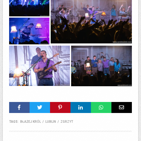
TAGS:
BŁAŻEJ KRÓL
/
LUBLIN
/
ZGRZYT