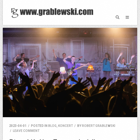
2023-04-01
/
POSTED IN
BLOG
,
KONCERT
/
BY
ROBERT GRABLEWSKI
/
LEAVE COMMENT