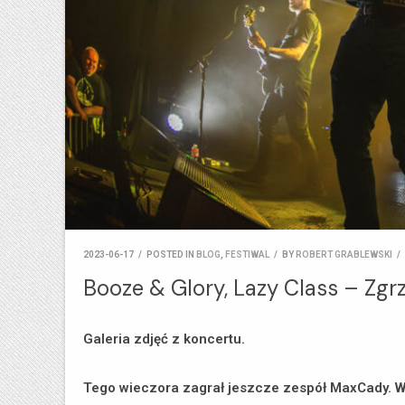
2023-06-17
/
POSTED IN
BLOG
,
FESTIWAL
/
BY
ROBERT GRABLEWSKI
/
Booze & Glory, Lazy Class – Zgrz
Galeria zdjęć z koncertu.
Tego wieczora zagrał jeszcze zespół MaxCady. W