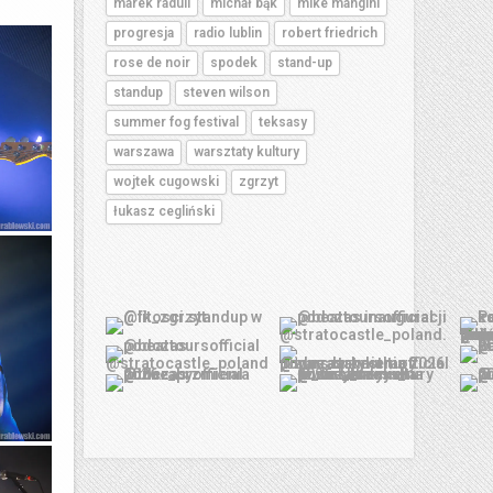
marek raduli
michał bąk
mike mangini
progresja
radio lublin
robert friedrich
rose de noir
spodek
stand-up
standup
steven wilson
summer fog festival
teksasy
warszawa
warsztaty kultury
wojtek cugowski
zgrzyt
łukasz cegliński