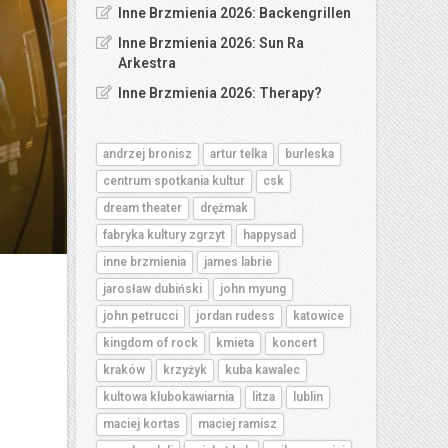
Inne Brzmienia 2026: Backengrillen
Inne Brzmienia 2026: Sun Ra
Arkestra
Inne Brzmienia 2026: Therapy?
andrzej bronisz
artur telka
burleska
centrum spotkania kultur
csk
dream theater
drężmak
fabryka kultury zgrzyt
happysad
inne brzmienia
james labrie
jarosław dubiński
john myung
john petrucci
jordan rudess
katowice
kingdom of rock
kmieta
koncert
kraków
krzyżyk
kuba kawalec
kultowa klubokawiarnia
litza
lublin
maciej kortas
maciej ramisz