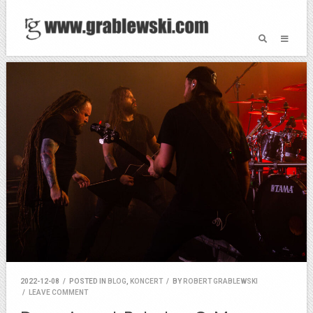
2022-12-08
/
POSTED IN
BLOG
,
KONCERT
/
BY
ROBERT GRABLEWSKI
/
LEAVE COMMENT