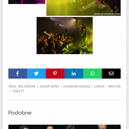
TAGS:
BELZEBONG
/
DECAPITATED
/
DORMAND ORDEAL
/
LUBLIN
/
MENTOR
/
ZGRZYT
Podobne