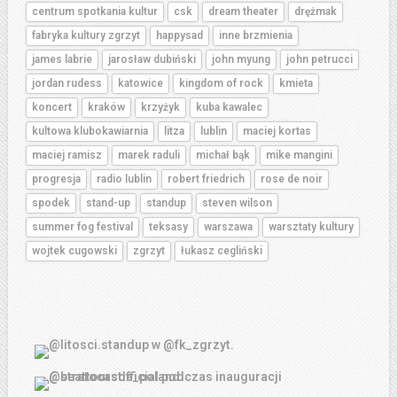
centrum spotkania kultur
csk
dream theater
drężmak
fabryka kultury zgrzyt
happysad
inne brzmienia
james labrie
jarosław dubiński
john myung
john petrucci
jordan rudess
katowice
kingdom of rock
kmieta
koncert
kraków
krzyżyk
kuba kawalec
kultowa klubokawiarnia
litza
lublin
maciej kortas
maciej ramisz
marek raduli
michał bąk
mike mangini
progresja
radio lublin
robert friedrich
rose de noir
spodek
stand-up
standup
steven wilson
summer fog festival
teksasy
warszawa
warsztaty kultury
wojtek cugowski
zgrzyt
łukasz cegliński