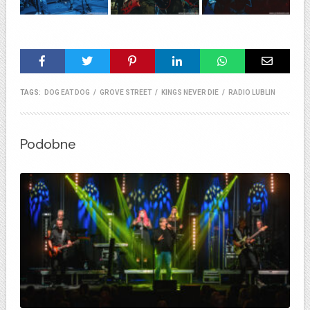
TAGS:
DOG EAT DOG
/
GROVE STREET
/
KINGS NEVER DIE
/
RADIO LUBLIN
Podobne