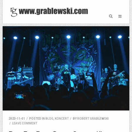
2023-11-01
/
POSTED IN
BLOG
,
KONCERT
/
BY
ROBERT GRABLEWSKI
/
LEAVE COMMENT