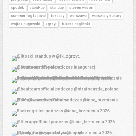
spodek
stand-up
standup
steven wilson
summer fog festival
teksasy
warszawa
warsztaty kultury
wojtek cugowski
zgrzyt
łukasz cegliński