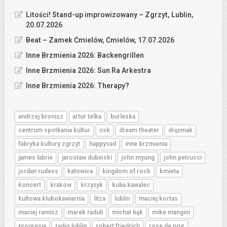
Litości! Stand-up improwizowany – Zgrzyt, Lublin,
20.07.2026
Beat – Zamek Ćmielów, Ćmielów, 17.07.2026
Inne Brzmienia 2026: Backengrillen
Inne Brzmienia 2026: Sun Ra Arkestra
Inne Brzmienia 2026: Therapy?
andrzej bronisz
artur telka
burleska
centrum spotkania kultur
csk
dream theater
drężmak
fabryka kultury zgrzyt
happysad
inne brzmienia
james labrie
jarosław dubiński
john myung
john petrucci
jordan rudess
katowice
kingdom of rock
kmieta
koncert
kraków
krzyżyk
kuba kawalec
kultowa klubokawiarnia
litza
lublin
maciej kortas
maciej ramisz
marek raduli
michał bąk
mike mangini
progresja
radio lublin
robert friedrich
rose de noir