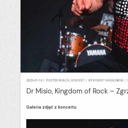
2023-01-14
/
POSTED IN
BLOG
,
KONCERT
/
BY
ROBERT GRABLEWSKI
/
Dr Misio, Kingdom of Rock – Zgrz
Galeria zdjęć z koncertu.