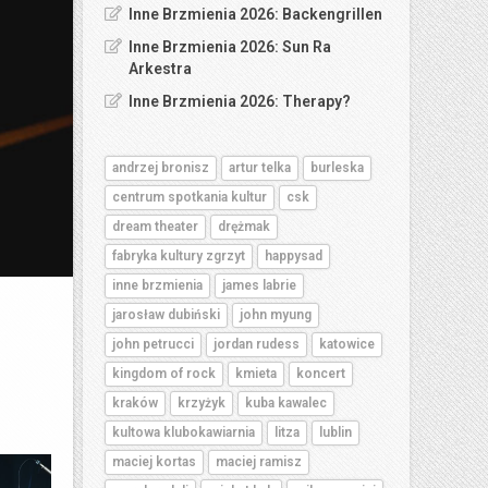
Inne Brzmienia 2026: Backengrillen
Inne Brzmienia 2026: Sun Ra
Arkestra
Inne Brzmienia 2026: Therapy?
andrzej bronisz
artur telka
burleska
centrum spotkania kultur
csk
dream theater
drężmak
fabryka kultury zgrzyt
happysad
inne brzmienia
james labrie
jarosław dubiński
john myung
john petrucci
jordan rudess
katowice
kingdom of rock
kmieta
koncert
kraków
krzyżyk
kuba kawalec
kultowa klubokawiarnia
litza
lublin
maciej kortas
maciej ramisz