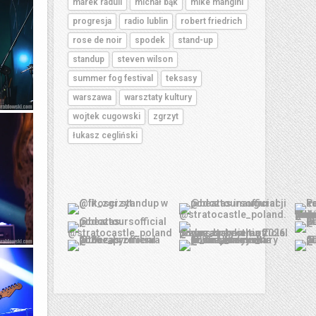
marek raduli
michał bąk
mike mangini
progresja
radio lublin
robert friedrich
rose de noir
spodek
stand-up
standup
steven wilson
summer fog festival
teksasy
warszawa
warsztaty kultury
wojtek cugowski
zgrzyt
łukasz cegliński