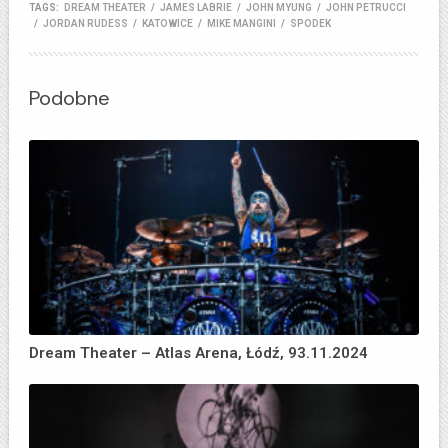
TAGS:
DREAM THEATER
/
JAMES LABRIE
/
JOHN MYUNG
/
JOHN PETRUCCI
/
JORDAN RUDESS
/
KATOWICE
/
MIKE MANGINI
/
SPODEK
Podobne
Dream Theater – Atlas Arena, Łódź, 93.11.2024