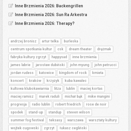
Inne Brzmienia 2026: Backengrillen
Inne Brzmienia 2026: Sun Ra Arkestra
Inne Brzmienia 2026: Therapy?
andrzej bronisz
artur telka
burleska
centrum spotkania kultur
csk
dream theater
drężmak
fabryka kultury zgrzyt
happysad
inne brzmienia
james labrie
jarosław dubiński
john myung
john petrucci
jordan rudess
katowice
kingdom of rock
kmieta
koncert
kraków
krzyżyk
kuba kawalec
kultowa klubokawiarnia
litza
lublin
maciej kortas
maciej ramisz
marek raduli
michał bąk
mike mangini
progresja
radio lublin
robert friedrich
rose de noir
spodek
stand-up
standup
steven wilson
summer fog festival
teksasy
warszawa
warsztaty kultury
wojtek cugowski
zgrzyt
łukasz cegliński