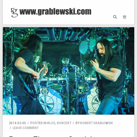
2014-02-05
/
POSTED IN
BLOG
,
KONCERT
/
BY
ROBERT GRABLEWSKI
/
LEAVE COMMENT