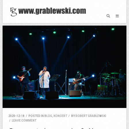
2020-12-18
/
POSTED IN
BLOG
,
KONCERT
/
BY
ROBERT GRABLEWSKI
/
LEAVE COMMENT