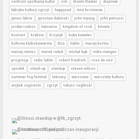
centrum spotkania kultur
csk
dream theater
drężmak
fabryka kultury zgrzyt
happysad
inne brzmienia
james labrie
jarosław dubiński
john myung
john petrucci
jordan rudess
katowice
kingdom of rock
kmieta
koncert
kraków
krzyżyk
kuba kawalec
kultowa klubokawiarnia
litza
lublin
maciej kortas
maciej ramisz
marek raduli
michał bąk
mike mangini
progresja
radio lublin
robert friedrich
rose de noir
spodek
stand-up
standup
steven wilson
summer fog festival
teksasy
warszawa
warsztaty kultury
wojtek cugowski
zgrzyt
łukasz cegliński