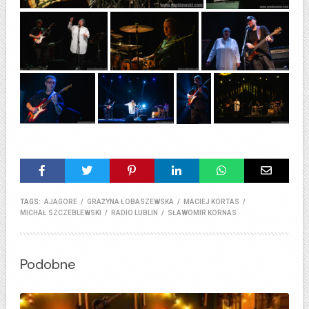
TAGS:
AJAGORE
/
GRAŻYNA ŁOBASZEWSKA
/
MACIEJ KORTAS
/
MICHAŁ SZCZEBLEWSKI
/
RADIO LUBLIN
/
SŁAWOMIR KORNAS
Podobne