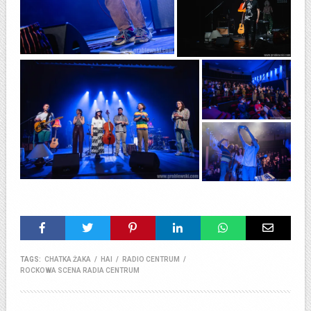
TAGS:
CHATKA ŻAKA
/
HAI
/
RADIO CENTRUM
/
ROCKOWA SCENA RADIA CENTRUM