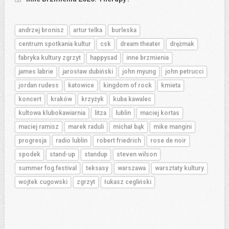
andrzej bronisz
artur telka
burleska
centrum spotkania kultur
csk
dream theater
drężmak
fabryka kultury zgrzyt
happysad
inne brzmienia
james labrie
jarosław dubiński
john myung
john petrucci
jordan rudess
katowice
kingdom of rock
kmieta
koncert
kraków
krzyżyk
kuba kawalec
kultowa klubokawiarnia
litza
lublin
maciej kortas
maciej ramisz
marek raduli
michał bąk
mike mangini
progresja
radio lublin
robert friedrich
rose de noir
spodek
stand-up
standup
steven wilson
summer fog festival
teksasy
warszawa
warsztaty kultury
wojtek cugowski
zgrzyt
łukasz cegliński