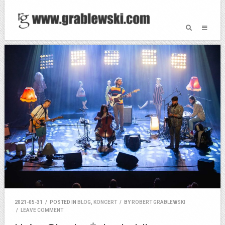
2021-05-31
/
POSTED IN
BLOG
,
KONCERT
/
BY
ROBERT GRABLEWSKI
/
LEAVE COMMENT