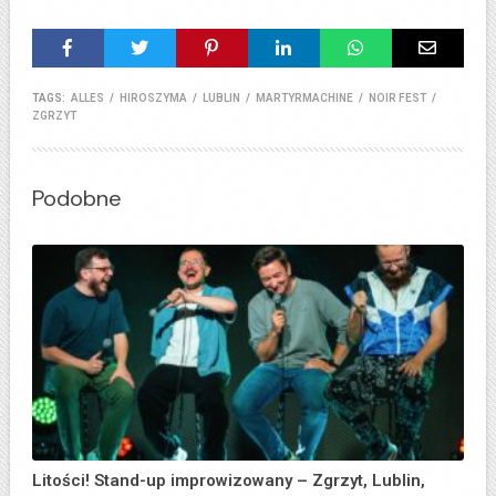
TAGS:
ALLES
/
HIROSZYMA
/
LUBLIN
/
MARTYRMACHINE
/
NOIR FEST
/
ZGRZYT
Podobne
Litości! Stand-up improwizowany – Zgrzyt, Lublin,