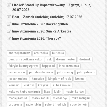
Litości! Stand-up improwizowany – Zgrzyt, Lublin,
20.07.2026
Beat – Zamek Ćmielów, Ćmielów, 17.07.2026
Inne Brzmienia 2026: Backengrillen
Inne Brzmienia 2026: Sun Ra Arkestra
Inne Brzmienia 2026: Therapy?
andrzej bronisz
artur telka
burleska
centrum spotkania kultur
csk
dream theater
drężmak
fabryka kultury zgrzyt
happysad
inne brzmienia
james labrie
jarosław dubiński
john myung
john petrucci
jordan rudess
katowice
kingdom of rock
kmieta
koncert
kraków
krzyżyk
kuba kawalec
kultowa klubokawiarnia
litza
lublin
maciej kortas
maciej ramisz
marek raduli
michał bąk
mike mangini
progresja
radio lublin
robert friedrich
rose de noir