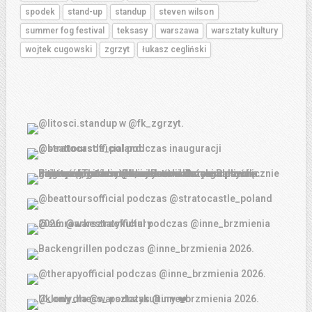
spodek
stand-up
standup
steven wilson
summer fog festival
teksasy
warszawa
warsztaty kultury
wojtek cugowski
zgrzyt
łukasz cegliński