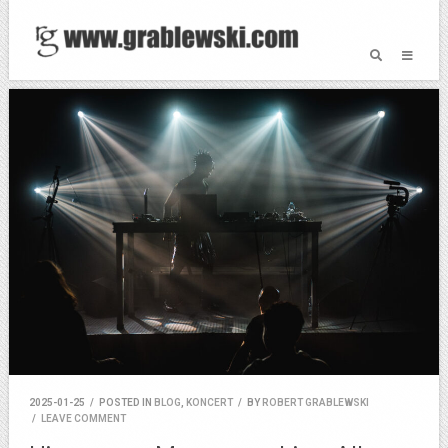
2025-01-25
/
POSTED IN
BLOG
,
KONCERT
/
BY
ROBERT GRABLEWSKI
/
LEAVE COMMENT