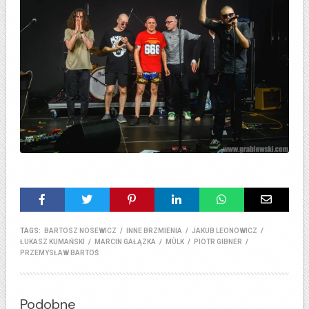
TAGS:
BARTOSZ NOSEWICZ
/
INNE BRZMIENIA
/
JAKUB LEONOWICZ
/
ŁUKASZ KUMAŃSKI
/
MARCIN GAŁĄZKA
/
MÙLK
/
PIOTR GIBNER
/
PRZEMYSŁAW BARTOŚ
Podobne