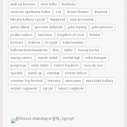
andrzej bronisz
artur telka
burleska
centrum spotkania kultur
csk
dream theater
drężmak
fabryka kultury zgrzyt
happysad
inne brzmienia
james labrie
jarosław dubiński
john myung
john petrucci
jordan rudess
katowice
kingdom of rock
kmieta
koncert
kraków
krzyżyk
kuba kawalec
kultowa klubokawiarnia
litza
lublin
maciej kortas
maciej ramisz
marek raduli
michał bąk
mike mangini
progresja
radio lublin
robert friedrich
rose de noir
spodek
stand-up
standup
steven wilson
summer fog festival
teksasy
warszawa
warsztaty kultury
wojtek cugowski
zgrzyt
łukasz cegliński