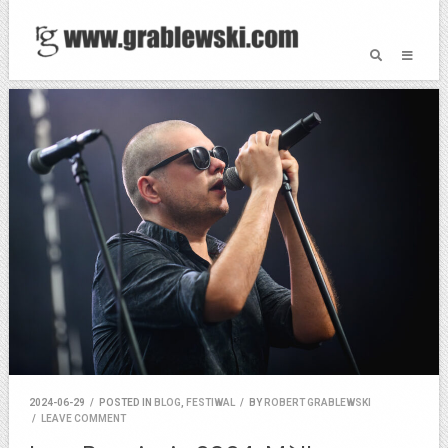
2024-06-29
/
POSTED IN
BLOG
,
FESTIWAL
/
BY
ROBERT GRABLEWSKI
/
LEAVE COMMENT