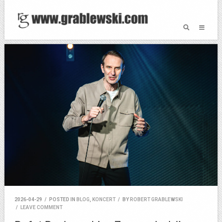
2026-04-29
/
POSTED IN
BLOG
,
KONCERT
/
BY
ROBERT GRABLEWSKI
/
LEAVE COMMENT