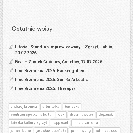
Ostatnie wpisy
Litości! Stand-up improwizowany – Zgrzyt, Lublin,
20.07.2026
Beat – Zamek Ćmielów, Ćmielów, 17.07.2026
Inne Brzmienia 2026: Backengrillen
Inne Brzmienia 2026: Sun Ra Arkestra
Inne Brzmienia 2026: Therapy?
andrzej bronisz
artur telka
burleska
centrum spotkania kultur
csk
dream theater
drężmak
fabryka kultury zgrzyt
happysad
inne brzmienia
james labrie
jarosław dubiński
john myung
john petrucci