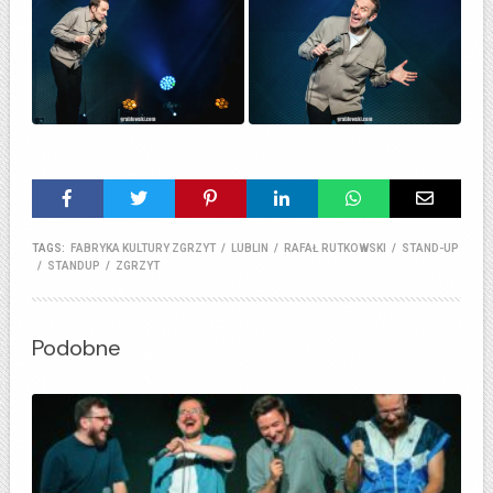
TAGS:
FABRYKA KULTURY ZGRZYT
/
LUBLIN
/
RAFAŁ RUTKOWSKI
/
STAND-UP
/
STANDUP
/
ZGRZYT
Podobne