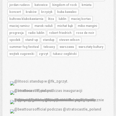
jordan rudess
katowice
kingdom of rock
kmieta
koncert
kraków
krzyżyk
kuba kawalec
kultowa klubokawiarnia
litza
lublin
maciej kortas
maciej ramisz
marek raduli
michał bąk
mike mangini
progresja
radio lublin
robert friedrich
rose de noir
spodek
stand-up
standup
steven wilson
summer fog festival
teksasy
warszawa
warsztaty kultury
wojtek cugowski
zgrzyt
łukasz cegliński