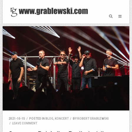
2021-10-15
/
POSTED IN
BLOG
,
KONCERT
/
BY
ROBERT GRABLEWSKI
/
LEAVE COMMENT