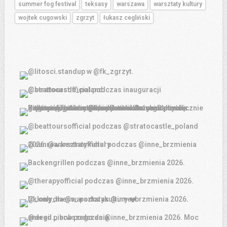
summer fog festival
teksasy
warszawa
warsztaty kultury
wojtek cugowski
zgrzyt
łukasz cegliński