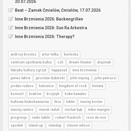
20.07.2026
Beat – Zamek Ćmielów, Ćmielów, 17.07.2026
Inne Brzmienia 2026: Backengrillen
Inne Brzmienia 2026: Sun Ra Arkestra
Inne Brzmienia 2026: Therapy?
andrzej bronisz
artur telka
burleska
centrum spotkania kultur
csk
dream theater
drężmak
fabryka kultury zgrzyt
happysad
inne brzmienia
james labrie
jarosław dubiński
john myung
john petrucci
jordan rudess
katowice
kingdom of rock
kmieta
koncert
kraków
krzyżyk
kuba kawalec
kultowa klubokawiarnia
litza
lublin
maciej kortas
maciej ramisz
marek raduli
michał bąk
mike mangini
progresja
radio lublin
robert friedrich
rose de noir
spodek
stand-up
standup
steven wilson